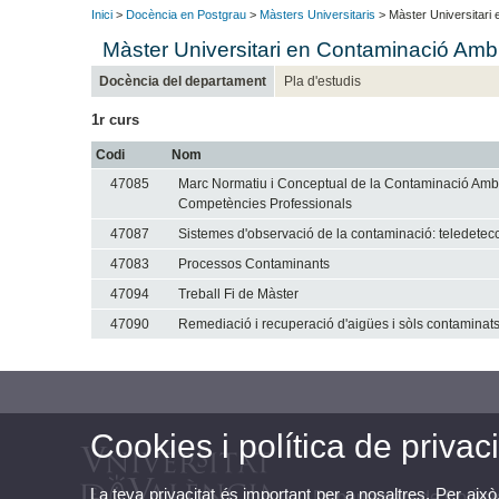
Inici
>
Docència en Postgrau
>
Màsters Universitaris
> Màster Universitari 
Màster Universitari en Contaminació Ambi
Docència del departament
Pla d'estudis
1r curs
Codi
Nom
47085
Marc Normatiu i Conceptual de la Contaminació Ambi
Competències Professionals
47087
Sistemes d'observació de la contaminació: teledetecc
47083
Processos Contaminants
47094
Treball Fi de Màster
47090
Remediació i recuperació d'aigües i sòls contaminat
Cookies i política de privaci
La teva privacitat és important per a nosaltres. Per això
Departament de Botàni