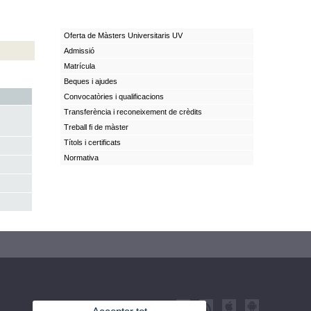
Oferta de Màsters Universitaris UV
Admissió
Matrícula
Beques i ajudes
Convocatòries i qualificacions
Transferència i reconeixement de crèdits
Treball fi de màster
Títols i certificats
Normativa