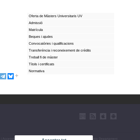
Oferta de Màsters Universitaris UV
Admissió
Matrícula
Beques i ajudes
Convocatòries i qualificacions
Transferència i reconeixement de crèdits
Treball fi de màster
Títols i certificats
Normativa
|
Accessibilitat
|
Política privacitat
|
Cookies
|
Transparència
|
Bústia Departament