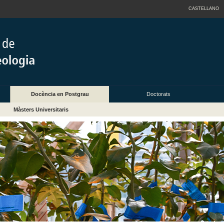
CASTELLANO
Docència en Postgrau
Doctorats
Màsters Universitaris