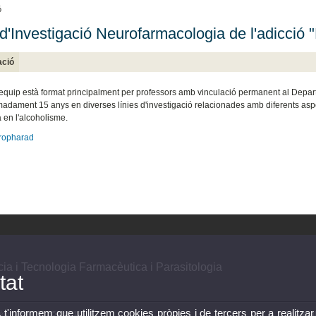
ó
d'Investigació Neurofarmacologia de l'adic
ació
 equip està format principalment per professors amb vinculació permanent al Depa
madament 15 anys en diverses línies d'investigació relacionades amb diferents asp
 en l'alcoholisme.
ropharad
a i Tecnologia Farmacèutica i Parasitologia
tat
, t'informem que utilitzem cookies pròpies i de tercers per a realitzar
lèfon: (+34) 96 354 49 12
Avís legal