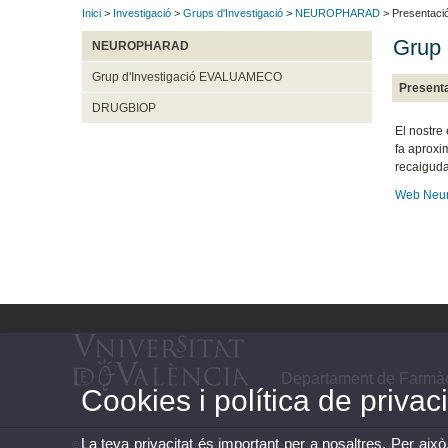
Inici
>
Investigació
>
Grups d'Investigació
>
NEUROPHARAD
> Presentaci
Grup 
NEUROPHARAD
Grup d'Investigació EVALUAMECO
Present
DRUGBIOP
El nostre
fa aproxi
recaiguda
Web Neu
Departament de Farmàci
Cookies i política de privaci
La teva privacitat és important per a nosaltres. Per això
© 2026 UV. - Avinguda Vicent Andrés Estellés, 22 46100 Burjassot (València). Te