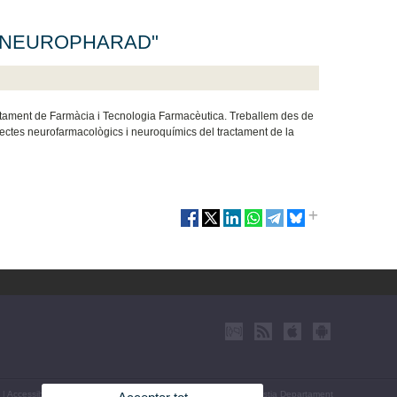
ció "NEUROPHARAD"
rtament de Farmàcia i Tecnologia Farmacèutica. Treballem des de
ectes neurofarmacològics i neuroquímics del tractament de la
|
Accessibilitat
|
Política privacitat
|
Cookies
|
Transparència
|
Bústia Departament