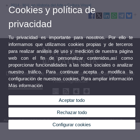
2014 - M.U. en Historia del Arte y Cultura Visual
Cookies y política de
privacidad
Tu privacidad es importante para nosotros. Por ello te
informamos que utilizamos cookies propias y de terceros
para realizar análisis de uso y medición de nuestra página
web con el fin de personalizar contenidos,así como
proporcionar funcionalidades a las redes sociales o analizar
nuestro tráfico. Para continuar acepta o modifica la
Departamento de Historia Medieval y Ciencias y Técnicas
configuración de nuestras cookies. Para ampliar información
Historiográficas
Más información
Aceptar todo
Rechazar todo
© 2026 UV. - Av. Blasco Ibáñez, 28. 46010 Valencia. Teléfono: (+34) 96 386 42 44
Aviso legal
|
Accesibilidad
|
Política privacidad
|
Cookies
|
Transparencia
|
Bústia Departament
Configurar cookies