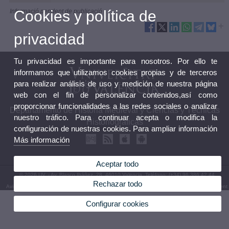
Cookies y política de
Informació pendent de publicació
privacidad
Tu privacidad es importante para nosotros. Por ello te
informamos que utilizamos cookies propias y de terceros
para realizar análisis de uso y medición de nuestra página
web con el fin de personalizar contenidos,así como
proporcionar funcionalidades a las redes sociales o analizar
Departamento de Historia Medieval y Ciencias y Técnicas
nuestro tráfico. Para continuar acepta o modifica la
Historiográficas
configuración de nuestras cookies. Para ampliar información
Más información
Aceptar todo
© 2026 UV. - Av. Blasco Ibáñez, 28. 46010 Valencia. Teléfono: (+34) 96 386 42 44
Rechazar todo
Aviso legal
|
Accesibilidad
|
Política privacidad
|
Cookies
|
Transparencia
|
Bústia Departament
Configurar cookies