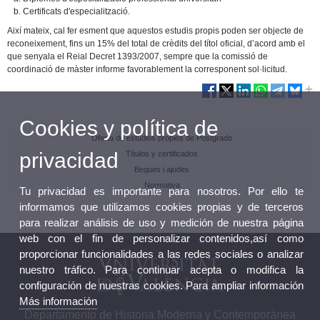
Certificats d'especialització.
Així mateix, cal fer esment que aquestos estudis propis poden ser objecte de
reconeixement, fins un 15% del total de crèdits del títol oficial, d’acord amb el
que senyala el Reial Decret 1393/2007, sempre que la comissió de
coordinació de màster informe favorablement la corresponent sol·licitud.
Cookies y política de
Oferta de estudios propios de Postgrado
privacidad
Títulos y certificados
Beques i ajudes
Normativa
Tu privacidad es importante para nosotros. Por ello te
informamos que utilizamos cookies propias y de terceros
para realizar análisis de uso y medición de nuestra página
web con el fin de personalizar contenidos,así como
proporcionar funcionalidades a las redes sociales o analizar
nuestro tráfico. Para continuar acepta o modifica la
configuración de nuestras cookies. Para ampliar información
Más información
Departamento de Historia Moderna y Contemporánea