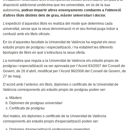
disposició addicional undècima que les universitats, en ús de la sua
autonomia,
podran impartir altres ensenyaments conduents a l’obtenció
d’altres títols distints dels de grau, màster universitari i doctor.
L’expedició d’aquestos títols es realitza del mode que determina cada
universitat, sense que la seua denominació ni el seu format puga induir a
confusió amb els títols oficials.
En ús d’aquestes facultats la Universitat de València ha regulat els seus
estudis propis de postgrau i especialització, i ha establert les diferents
tipologies de títols en què s’estructura la seua oferta.
La normativa que regula a la Universitat de València els estudis propis de
postgrau i especialització va ser aprovada per l’Acord 83/2007 del Consell de
Govern, de 26 d’abril, modificat per l’Acord 98/2008 del Consell de Govern, de
27 de maig.
D’acord amb l’anterior, els títols, diplomes o certificats de la Universitat de
València corresponents als estudis propis de postgrau poden ser:
Màsters
Diplomes de postgrau universitari
Certificats de postgrau
Així mateix, els diplomes o certificats de la Universitat de València
corresponents als estudis propis d'especialització poden ser:
Diplomes d'especialització professional universitari