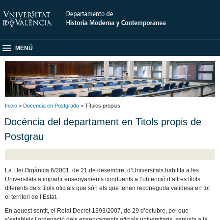
MENÚ
Inicio
>
Docencia en Postgrado
> Títulos propios
Docència del departament en Titols propis de
Postgrau
La Llei Orgànica 6/2001, de 21 de desembre, d’Universitats habilita a les
Universitats a impartir ensenyaments conduents a l’obtenció d’altres títols
diferents dels títols oficials que són els que tenen reconeguda validesa en tot
el territori de l’Estat.
En aquest sentit, el Reial Decret 1393/2007, de 29 d’octubre, pel que
s’estableix l’ordenació dels ensenyaments oficials universitaris, senyala a la