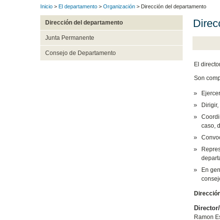
Inicio
>
El departamento
>
Organización
> Dirección del departamento
Direc
Dirección del departamento
Junta Permanente
Consejo de Departamento
El direct
Son compe
Ejerce
Dirigir
Coordi
caso, 
Convoc
Represe
depart
En gen
consej
Direcció
Director/
Ramon E