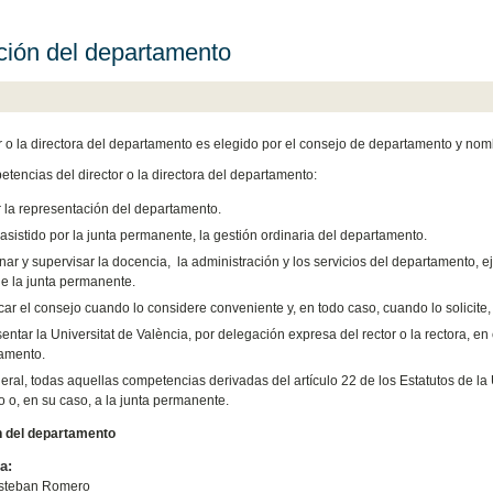
ción del departamento
or o la directora del departamento es elegido por el consejo de departamento y nombr
tencias del director o la directora del departamento:
r la representación del departamento.
, asistido por la junta permanente, la gestión ordinaria del departamento.
nar y supervisar la docencia, la administración y los servicios del departamento, 
de la junta permanente.
ar el consejo cuando lo considere conveniente y, en todo caso, cuando lo solici
ntar la Universitat de València, por delegación expresa del rector o la rectora, en 
amento.
eral, todas aquellas competencias derivadas del artículo 22 de los Estatutos de la
o o, en su caso, a la junta permanente.
n del departamento
a:
steban Romero