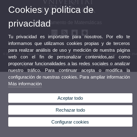
Cookies y política de
privacidad
Departamento de Matemáticas
Tu privacidad es importante para nosotros. Por ello te
informamos que utilizamos cookies propias y de terceros
para realizar análisis de uso y medición de nuestra página
© 2026 UV. - Av. Vicent Andrés Estellés, 19. 46100 Burjassot. Valencia. Teléfono: (+34) 96 354
web con el fin de personalizar contenidos,así como
40 85
proporcionar funcionalidades a las redes sociales o analizar
Aviso legal
|
Accesibilidad
|
Política privacidad
|
Cookies
|
Transparencia
|
Buzón
nuestro tráfico. Para continuar acepta o modifica la
Departamento
configuración de nuestras cookies. Para ampliar información
Más información
Aceptar todo
Rechazar todo
Configurar cookies