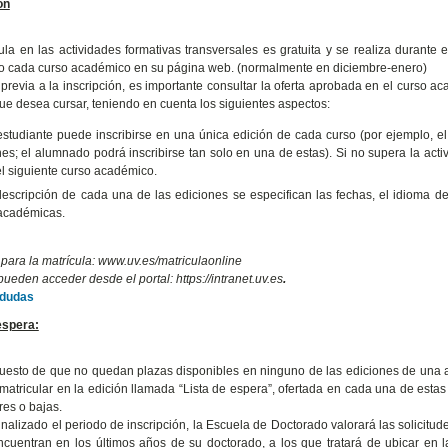
ón
ula en las actividades formativas transversales es gratuita y se realiza durante 
o cada curso académico en su página web. (normalmente en diciembre-enero)
previa a la inscripción, es importante consultar la oferta aprobada en el curso aca
e desea cursar, teniendo en cuenta los siguientes aspectos:
studiante puede inscribirse en una única edición de cada curso (por ejemplo, el 
nes; el alumnado podrá inscribirse tan solo en una de estas). Si no supera la
el siguiente curso académico.
descripción de cada una de las ediciones se especifican las fechas, el idioma de t
académicas.
 para la matrícula: www.uv.es/matriculaonline
ueden acceder desde el portal: https://intranet.uv.es
.
 dudas
espera:
uesto de que no quedan plazas disponibles en ninguno de las ediciones de una act
matricular en la edición llamada “Lista de espera”, ofertada en cada una de estas
res o bajas.
inalizado el periodo de inscripción, la Escuela de Doctorado valorará las solicitud
cuentran en los últimos años de su doctorado, a los que tratará de ubicar en l