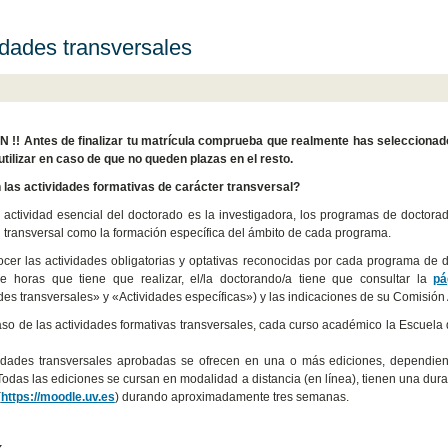
idades transversales
 !! Antes de finalizar tu matrícula comprueba que realmente has selecciona
utilizar en caso de que no queden plazas en el resto.
las actividades formativas de carácter transversal?
a actividad esencial del doctorado es la investigadora, los programas de doctora
 transversal como la formación específica del ámbito de cada programa.
cer las actividades obligatorias y optativas reconocidas por cada programa de 
e horas que tiene que realizar, el/la doctorando/a tiene que consultar la
pá
des transversales» y «Actividades específicas») y las indicaciones de su Comisión 
aso de las actividades formativas transversales, cada curso académico la Escuel
idades transversales aprobadas se ofrecen en una o más ediciones, dependiend
Todas las ediciones se cursan en modalidad a distancia (en línea), tienen una durac
(
https://moodle.uv.es
) durando aproximadamente tres semanas.