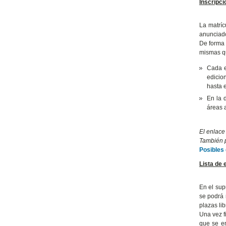
Inscripci
La matríc
anunciad
De forma 
mismas qu
Cada e
edicio
hasta 
En la 
áreas 
El enlace
También p
Posibles
Lista de 
En el sup
se podrá 
plazas lib
Una vez f
que se en