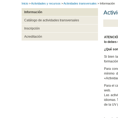
Inicio
>
Actividades y recursos
>
Actividades transversales
> Información
Activ
Información
Catálogo de actividades transversales
Inscripción
Acreditación
ATENCIÓN
lo debes 
¿Qué son 
Si bien l
formación
Para cono
mínimo d
«Activida
Para el c
web.
Las activ
idiomas. 
de la UV 