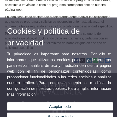
se detallan en la memoria de verificación de cada programa de doctorado,
accesible a través de la ficha del programa correspondiente en nuestra
página web.
En todo caso, cada doctorando o doctoranda debe realizar las actividades
que exige su programa y solicitar su reconocimiento hasta alcanzar el
número de horas requerido en cada tipo o categoría de actividad específica.
Cookies y política de
Por lo general, para que se considere completada una categoría de
actividad específica, el doctorando debe realizar varias, cada una con su
privacidad
propia duración, hasta sumar el mínimo de horas exigido en ese tipo de
actividad específica.
Tu privacidad es importante para nosotros. Por ello te
informamos que utilizamos cookies propias y de terceros
para realizar análisis de uso y medición de nuestra página
web con el fin de personalizar contenidos,así como
proporcionar funcionalidades a las redes sociales o analizar
nuestro tráfico. Para continuar acepta o modifica la
configuración de nuestras cookies. Para ampliar información
Más información
Programa de Doctorado en Odontología
Aceptar todo
Rechazar todo