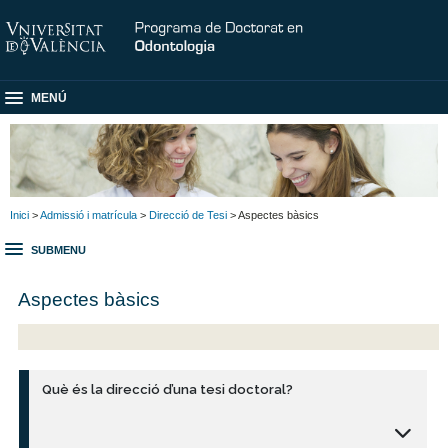
MENÚ
Inici
>
Admissió i matrícula
>
Direcció de Tesi
> Aspectes bàsics
SUBMENU
Aspectes bàsics
Què és la direcció d’una tesi doctoral?