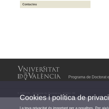
Contacteu
Programa de Doctorat 
© 2026 UV. - Programa de Doctorat en. Telèfon: 96
Cookies i política de privaci
La teva privacitat és important per a nosaltres. Per això