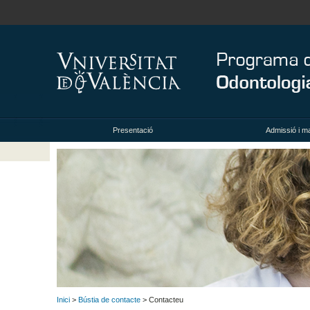
Presentació
Admissió i ma
Inici
>
Bústia de contacte
> Contacteu