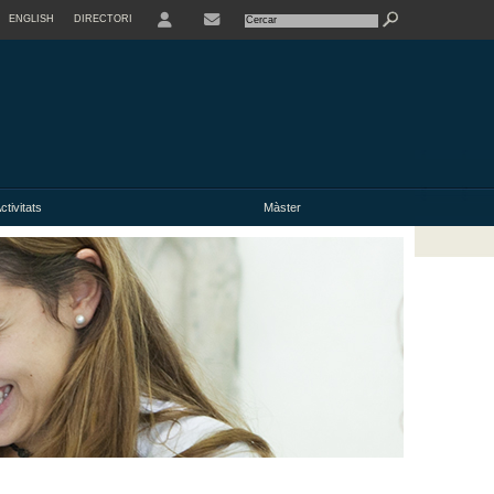
ENGLISH
DIRECTORI
USER
ctivitats
Màster