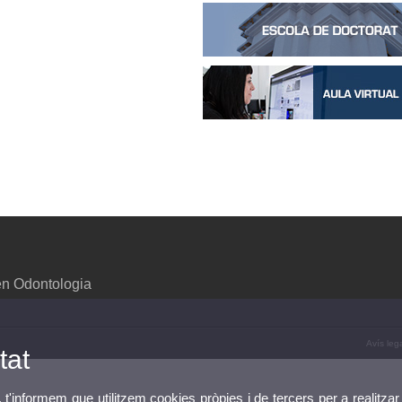
en Odontologia
Avís leg
tat
, t'informem que utilitzem cookies pròpies i de tercers per a realitzar