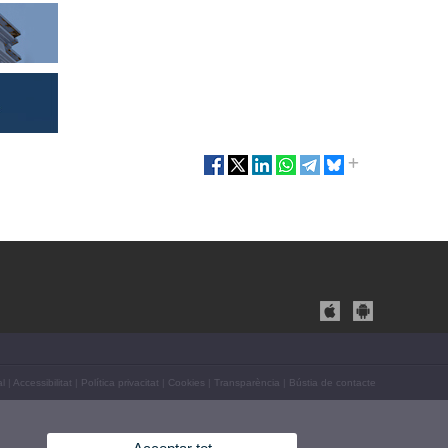
al
|
Accessibilitat
|
Política privacitat
|
Cookies
|
Transparència
|
Bústia de contacte