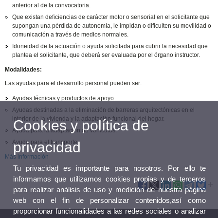
anterior al de la convocatoria.
Que existan deficiencias de carácter motor o sensorial en el solicitante que
supongan una pérdida de autonomía, le impidan o dificulten su movilidad o
comunicación a través de medios normales.
Idoneidad de la actuación o ayuda solicitada para cubrir la necesidad que
plantea el solicitante, que deberá ser evaluada por el órgano instructor.
Modalidades:
Las ayudas para el desarrollo personal pueden ser:
Ayudas técnicas y productos de apoyo.
Ayudas destinadas a la eliminación de barreras arquitectónicas en el
interior de la vivienda y la adaptación funcional del hogar.
Cookies y política de
Ayuda para la adaptación de vehículos.
Ayuda para el transporte.
privacidad
Más información
Tu privacidad es importante para nosotros. Por ello te
informamos que utilizamos cookies propias y de terceros
para realizar análisis de uso y medición de nuestra página
web con el fin de personalizar contenidos,así como
proporcionar funcionalidades a las redes sociales o analizar