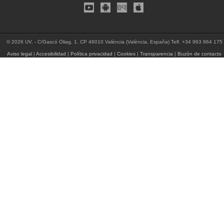
© 2026 UV. - C/Gascó Oliag, 1. CP 46010 València (València, España) Telf. +34 963 864 175
Aviso legal
|
Accesibilidad
|
Política privacidad
|
Cookies
|
Transparencia
|
Buzón de contacto