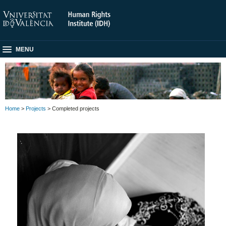
MENU
Home
>
Projects
> Completed projects