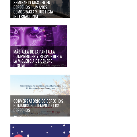
SEMINARIO MÁSTER EN
DERECHOS HUMANOS,
DEMOCRACIA Y JUSTICIA
INTERNACIONAL
26/05/26
Más allá de la pantalla: Comprender y responder a la violencia de género dig
MÁS ALLÁ DE LA PANTALLA:
COMPRENDER Y RESPONDER A
LA VIOLENCIA DE GÉNERO
DIGITAL
22/05/26
Conversatorio de Derechos Humanos El Tiempo de los Derechos
CONVERSATORIO DE DERECHOS
HUMANOS EL TIEMPO DE LOS
DERECHOS
19/05/26
CICLO DE SEMINARIOS