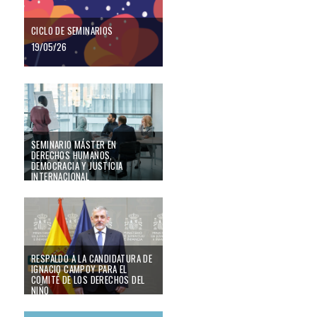
CICLO DE SEMINARIOS
19/05/26
SEMINARIO MÁSTER EN DERECHOS HUMANOS, DEMOCRACIA Y JUSTIC
SEMINARIO MÁSTER EN
DERECHOS HUMANOS,
DEMOCRACIA Y JUSTICIA
INTERNACIONAL
08/05/26
RESPALDO A LA CANDIDATURA DE IGNACIO CAMPOY PARA EL COMITÉ
RESPALDO A LA CANDIDATURA DE
IGNACIO CAMPOY PARA EL
COMITÉ DE LOS DERECHOS DEL
NIÑO
07/05/26
Presentación libro y coloquio con Yayo Herrero