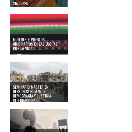
26/06/26
Mujeres y pueblos originarios en las luchas por la vida
MUJERES Y PUEBLOS
ORIGINARIOS EN LAS LUCHAS
POR LA VIDA
15/06/26
SEMINARIO MÁSTER EN DERECHOS HUMANOS, DEMOCRACIA Y JUSTIC
SEMINARIO MÁSTER EN
DERECHOS HUMANOS,
DEMOCRACIA Y JUSTICIA
INTERNACIONAL
12/06/26
SEMINARIO MÁSTER EN DERECHOS HUMANOS, DEMOCRACIA Y JUSTIC