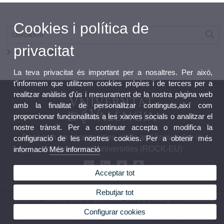
Cookies i política de
privacitat
Cerca avançada
La teva privacitat és important per a nosaltres. Per això,
t'informem que utilitzem cookies pròpies i de tercers per a
realitzar anàlisis d'ús i mesurament de la nostra pàgina web
amb la finalitat de personalitzar continguts,així com
proporcionar funcionalitats a les xarxes socials o analitzar el
nostre trànsit. Per a continuar accepta o modifica la
Research on opportunities, skills and knowledge in
configuració de les nostres cookies. Per a obtenir més
entrepreneurial universities (ROCK-EU)
informació
Més informació
Acceptar tot
Rebutjar tot
© 2026 UV. - Research Group on opportunities, skills and knowledge in entrepreneurial
universities (ROCK-EU). Facultat d’Economia UV Av. Tarongers, s/n 46020 Valencia
Configurar cookies
rockeu@uv.es