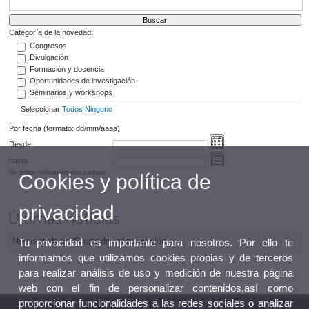
Categoría de la novedad:
Congresos
Divulgación
Formación y docencia
Oportunidades de investigación
Seminarios y workshops
Seleccionar
Todos
Ninguno
Por fecha (formato: dd/mm/aaaa)
Desde
hasta
Se deben rellenar los dos campos
Cookies y política de
privacidad
Últimas noticias
Nueva web del Grupo de Investigación
Tu privacidad es importante para nosotros. Por ello te
informamos que utilizamos cookies propias y de terceros
para realizar análisis de uso y medición de nuestra página
web con el fin de personalizar contenidos,así como
proporcionar funcionalidades a las redes sociales o analizar