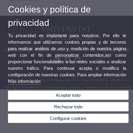
Cookies y política de
privacidad
Tu privacidad es importante para nosotros. Por ello te
informamos que utilizamos cookies propias y de terceros
para realizar análisis de uso y medición de nuestra página
Laboratorio de Electrónica Industrial e Instrumentación (LEII)
web con el fin de personalizar contenidos,así como
proporcionar funcionalidades a las redes sociales o analizar
nuestro tráfico. Para continuar acepta o modifica la
configuración de nuestras cookies. Para ampliar información
© 2026 UV. - ETSE-UV Bloc 3, 3ª Planta, Avda. Universidad s/n. Teléfono: 963 864 014
Más información
Aviso legal
|
Accesibilidad
|
Política privacidad
|
Cookies
|
Transparencia
|
Buzón de contacto
Aceptar todo
Rechazar todo
Configurar cookies