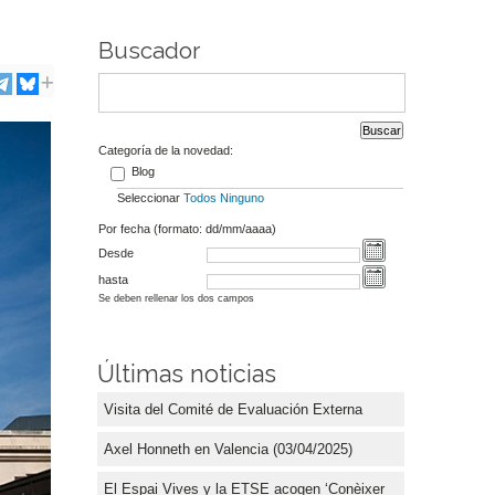
Buscador
Categoría de la novedad:
Blog
Seleccionar
Todos
Ninguno
Por fecha (formato: dd/mm/aaaa)
Desde
hasta
Se deben rellenar los dos campos
Últimas noticias
Visita del Comité de Evaluación Externa
Axel Honneth en Valencia (03/04/2025)
El Espai Vives y la ETSE acogen ‘Conèixer