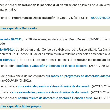
ento para el
desarrollo de la mención dual
en titulaciones oficiales de la Univers
ma formativo.
mento de
Programas de Doble Titulación
de Grado y Máster Oficial.
ACGUV 6/202
tiva específica Doctorado
ecreto 99/2011
, de 28 de enero, modifcado por Real Decreto 534/2013, de 12
rado
do 99/2014
,
de 24 de junio, del Consejo de Gobierno de la Universitat de Valènci
ecreto 99/2011 desde titulaciones oficiales universitarias españolas anteriores a 
o 159/2012
, del 11 de octubre, del Consell, por la cual se
regulan las escuelas d
mento sobre
depósito, evaluación y defensa de la tesis doctoral
. (ACGUV 29-XI-
io de equivalencia de los estudios
cursados en programas de doctorado adapt
or. (ACGUV 20-XII-2011).
ento para la
concesión de premios extraordinarios de doctorado
. (ACGUV 23-X
 para la
concesión de los premios extraordinarios de doctorado
. (ACGUV 21-XI
ento para el
nombramiento de doctores o doctoras Honoris causa
. (ACGUV 17-
tiva específica títulos propios