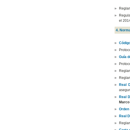
Reglam
Regula
el 201
4. Norma
Código
Protoc
Guía d
Protoc
Regla
Regla
Real 
asegur
Real D
Marco 
Orden
Real D
Reglam
Carta 