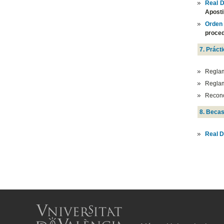
Real D
Aposti
Orden
proced
7. Práct
Regla
Regla
Recon
8. Beca
Real D