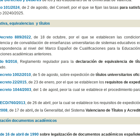
o 101/2024
, de 2 de agosto, del Consell, por el que se fijan las tasas
para satisf
so 20240/2025.
tiva, equivalencias y títulos
Decreto 889/2022
, de 18 de octubre, por el que se establecen las condicio
lencia y de convalidación de enseñanzas universitarias de sistemas educativos ex
respondencia al nivel del Marco Español de Cualificaciones para la Educación Su
ciones académicas anteriores.
do 9/2016
, Reglamento regulador para la
declaración de equivalencia de tít
ado.
ecreto 1002/2010
, de 5 de agosto, sobre expedición de
títulos universitarios ofic
ecreto 22/2015
, de 23 de enero, por el que se establecen los
requisitos de exped
ecreto 1044/2003
, del 1 de agost, peor la cual se establece el procedimiento pa
 ECD/760/2013
, de 26 de abril, por la cual se establece los requisitos de expedici
2008
, de 17 de abril
,
de la Generalitat, del Sistema
Valenciano de Títulos y Acred
lización documentos académicos
de 16 de abril de 1990
sobre legalización de documentos académicos españoles 