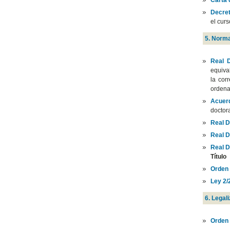
Decret
el cur
5. Norma
Real 
equiva
la cor
ordena
Acuer
doctor
Real D
Real D
Real D
Título
Orden
Ley 2/
6. Lega
Orden 