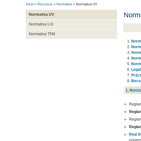
Inicio
>
Recursos
>
Normativa
> Normativa UV
Norma
Normativa UV
Normativa UJI
Normativa TFM
Norma
Norma
Norma
Norma
Norma
Lega
Práct
Beca
1. Norma
Reglam
Reglam
Reglam
Regla
Real D
univers