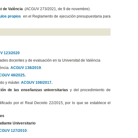
t de València
.
(ACGUV 273/2021, de 9 de novembre).
tulos propios
en el Reglamento de ejecución presupuestaria para
V 123/2020
dades docentes y de evaluación en la Universitat de València
lència.
ACGUV 138/2019
.
CGUV 48/2025
.
ado y máster.
ACGUV 108/2017.
ción de las enseñanzas universitarias
y del procedimiento de
ficado por el Real Decreto 22/2015, por lo que se establece el
les
udiante Universitario
CGUV 127/2010
.