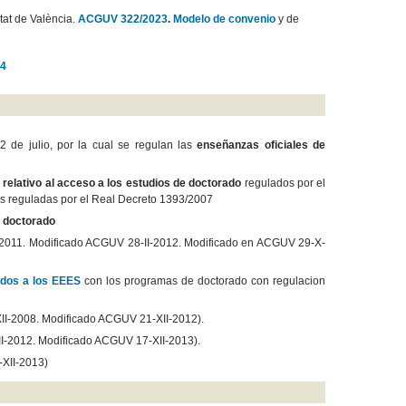
itat de València.
ACGUV 322/2023
.
Modelo de convenio
y de
4
 de julio, por la cual se regulan las
enseñanzas oficiales de
a
relativo al acceso a los estudios de doctorado
regulados por el
las reguladas por el Real Decreto 1393/2007
e doctorado
2011. Modificado ACGUV 28-II-2012. Modificado en ACGUV 29-X-
ados a los EEES
con los programas de doctorado con regulacion
II-2008. Modificado ACGUV 21-XII-2012).
I-2012. Modificado ACGUV 17-XII-2013).
XII-2013)