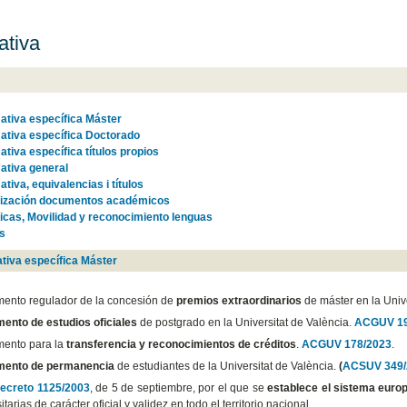
tiva
tiva específica Máster
tiva específica Doctorado
tiva específica títulos propios
tiva general
tiva, equivalencias i títulos
lización documentos académicos
icas, Movilidad y reconocimiento lenguas
s
tiva específica Máster
ento regulador de la concesión de
premios extraordinarios
de máster en la Unive
ento de estudios oficiales
de postgrado en la Universitat de València.
ACGUV 19
ento para la
transferencia y reconocimientos de créditos
.
ACGUV 178/2023
.
mento de permanencia
de estudiantes de la Universitat de València.
(
ACSUV 349/
ecreto 1125/2003
, de 5 de septiembre, por el que se
establece el sistema europ
itarias de carácter oficial y validez en todo el territorio nacional.