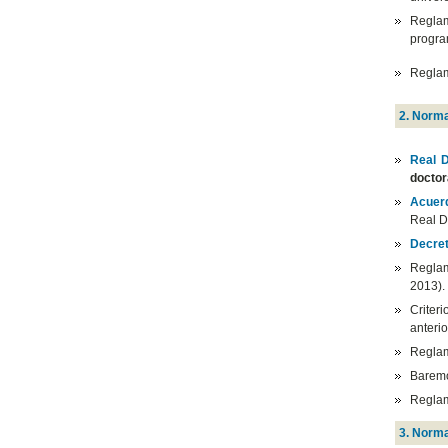
Reglam
progra
Regla
2. Norma
Real D
docto
Acuer
Real D
Decret
Regla
2013).
Criter
anteri
Reglam
Baremo
Reglam
3. Norma