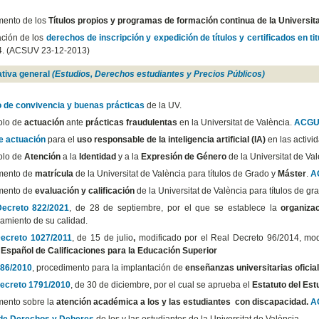
ento de los
Títulos propios y programas de formación continua de la Universita
ción de los
derechos de inscripción y expedición de títulos y certificados en ti
4. (ACSUV 23-12-2013)
tiva general
(Estudios, Derechos estudiantes y Precios Públicos)
 de convivencia y buenas prácticas
de la UV.
olo de
actuación
ante
prácticas fraudulentas
en la Universitat de València.
ACGU
e actuación
para el
uso responsable de la inteligencia artificial (IA)
en las activi
olo de
Atención
a la
Identidad
y a la
Expresión de Género
de la Universitat de Va
mento de
matrícula
de la Universitat de València para títulos de Grado y
Máster
.
A
mento de
evaluación y calificación
de la Universitat de València para títulos de gr
Decreto 822/2021
, de 28 de septiembre, por el que se establece la
organiza
amiento de su calidad.
ecreto 1027/2011
, de 15 de julio
,
modificado por el Real Decreto 96/2014, modi
Español de Calificaciones para la Educación Superior
 86/2010
, procedimento para la implantación de
enseñanzas universitarias oficia
ecreto 1791/2010
, de 30 de diciembre, por el cual se aprueba el
Estatuto del Est
ento sobre la
atención académica a los y las estudiantes con discapacidad.
A
de Derechos y Deberes
de los y las estudiantes de la Universitat de València.