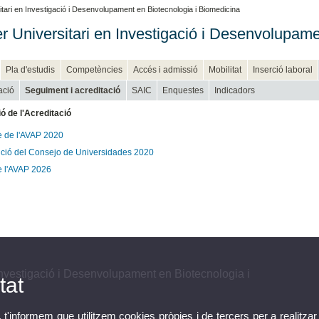
tari en Investigació i Desenvolupament en Biotecnologia i Biomedicina
r Universitari en Investigació i Desenvolupame
Pla d'estudis
Competències
Accés i admissió
Mobilitat
Inserció laboral
ació
Seguiment i acreditació
SAIC
Enquestes
Indicadors
 de l'Acreditació
e de l'AVAP 2020
ció del Consejo de Universidades 2020
e l'AVAP 2026
Investigació i Desenvolupament en Biotecnologia i
tat
, t'informem que utilitzem cookies pròpies i de tercers per a realitzar