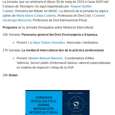
La jornada, que se celebrarà el dijous 30 de maig de 2024 a l'aula N203 del
Campus de Tarongers, ha sigut organitzada per
Raquel Guillén
Catalán
, Directora del Màster en MAGC. La direcció de la jornada ha sigut a
càrrec de
María Elena Cobas Cobiella
, Professora de Dret Civil, i
Carmen
Azcárraga Monzonís
, Professora de Dret Internacional Privat.
Programa
de la Jornada Divulgativa sobre Mediació Intercultural:
16h Xarrada:
Panorama general del Dret d'estrangeria a Espanya.
Ponent:
Lis Mary Suárez González
, Advocada i mediadora.
17h Xarrada:
La mediació intercultural des de la pràctica professional.
Ponent:
Mariam Barouni Barouni
,
Coordinadora d'Atles
València, Servici públic d'informació bàsica i atenció especialitzada
en matèria de migració i refugi de la GVA
18h
Debat
.