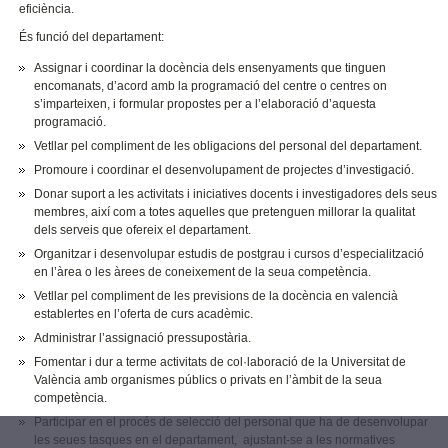
eficiència.
És funció del departament:
Assignar i coordinar la docència dels ensenyaments que tinguen
encomanats, d’acord amb la programació del centre o centres on
s’imparteixen, i formular propostes per a l’elaboració d’aquesta
programació.
Vetllar pel compliment de les obligacions del personal del departament.
Promoure i coordinar el desenvolupament de projectes d’investigació.
Donar suport a les activitats i iniciatives docents i investigadores dels seus
membres, així com a totes aquelles que pretenguen millorar la qualitat
dels serveis que ofereix el departament.
Organitzar i desenvolupar estudis de postgrau i cursos d’especialització
en l’àrea o les àrees de coneixement de la seua competència.
Vetllar pel compliment de les previsions de la docència en valencià
establertes en l’oferta de curs acadèmic.
Administrar l’assignació pressupostària.
Fomentar i dur a terme activitats de col·laboració de la Universitat de
València amb organismes públics o privats en l’àmbit de la seua
competència.
Participar en el procés de selecció del personal que ha de desenvolupar
les seues tasques en el departament, ajustant-se a les normatives