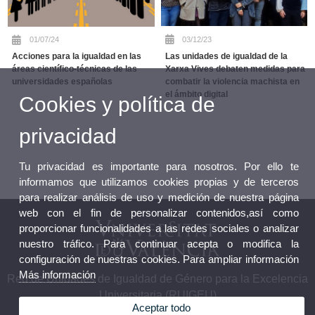
03/12/23
01/07/24
Las unidades de igualdad de la
Acciones para la igualdad en las
Xarxa Vives debaten medidas para
áreas científico-técnicas de las
combatir la violencia machista en
universidades españolas
el ámbito digital
Cookies y política de
privacidad
Tu privacidad es importante para nosotros. Por ello te
informamos que utilizamos cookies propias y de terceros
para realizar análisis de uso y medición de nuestra página
web con el fin de personalizar contenidos,así como
proporcionar funcionalidades a las redes sociales o analizar
nuestro tráfico. Para continuar acepta o modifica la
configuración de nuestras cookies. Para ampliar información
Más información
Red de Unidades de Igualdad de Género para la Excelencia
Universitaria (RUIGEU)
Aceptar todo