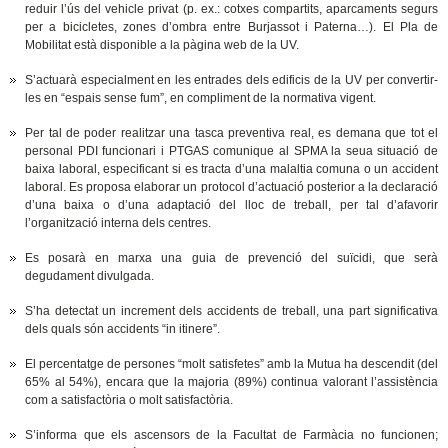
reduir l’ús del vehicle privat (p. ex.: cotxes compartits, aparcaments segurs
per a bicicletes, zones d’ombra entre Burjassot i Paterna…). El Pla de
Mobilitat està disponible a la pàgina web de la UV.
S’actuarà especialment en les entrades dels edificis de la UV per convertir-
les en “espais sense fum”, en compliment de la normativa vigent.
Per tal de poder realitzar una tasca preventiva real, es demana que tot el
personal PDI funcionari i PTGAS comunique al SPMA la seua situació de
baixa laboral, especificant si es tracta d’una malaltia comuna o un accident
laboral. Es proposa elaborar un protocol d’actuació posterior a la declaració
d’una baixa o d’una adaptació del lloc de treball, per tal d’afavorir
l’organització interna dels centres.
Es posarà en marxa una guia de prevenció del suïcidi, que serà
degudament divulgada.
S’ha detectat un increment dels accidents de treball, una part significativa
dels quals són accidents “in itinere”.
El percentatge de persones “molt satisfetes” amb la Mutua ha descendit (del
65% al 54%), encara que la majoria (89%) continua valorant l’assistència
com a satisfactòria o molt satisfactòria.
S’informa que els ascensors de la Facultat de Farmàcia no funcionen;