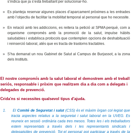
s’indica que ja s’està treballant per solucionar-ho.
Es planteja reservar algunes places d’aparcament pròximes a les entrades
amb l’objectiu de facilitar la mobilitat temporal al personal que ho necessite.
En relació amb les addiccions, es reitera la petició al SPMA perquè, com a
organisme compromés amb la promoció de la salut, impulse hàbits
saludables i establisca protocols que contemplen opcions de deshabituació
i reinserció laboral, atés que es tracta de trastorns tractables.
S’ha demanat un nou Gabinet de Salut al Campus de Burjassot, a la zona
dels Instituts.
El nostre compromís amb la salut laboral el demostrem amb el treball
seriós, responsable i pròxim que realitzem dia a dia com a delegats i
delegades de prevenció.
Crida'ns si necessites qualsevol tipus d'ajuda.
1. El
Comité de Seguretat i salut
(CSS) és el màxim òrgan col·legiat que
tracta aspectes relatius a la seguretat i salut laboral en la UVEG. Es
reuneix en sessió ordinària cada tres mesos. Totes les i els treballadors
estem representats a través dels i les representants sindicals i
delegats/des de prevenció. Tot el personal pot participar a través de la