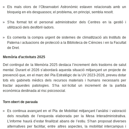
Els mals olors de l’Observatori Astronòmic estaven relacionats amb un
bloqueig en els desguassos; el problema, en principi, sembla resolt.
S’ha format tot el personal administrador dels Centres en la gestió i
utilització dels desfibril·ladors.
Es comenta la compra urgent de sistemes de climatització als Instituts de
Paterna i actuacions de protecció a la Biblioteca de Ciències i en la Facultat
de Dret.
Memòria d’activitats 2025
Del contingut de la Memòria 2025 destaca l’increment dels trastorns de salut
mental. Durant el 2026 s’abordarà aquesta situació mitjançant un projecte de
prevenció que, en el marc del Pla Estratègic de la UV 2023-2026, preveu dotar
tots els gabinets mèdics dels recursos materials i humans necessaris per
tractar aquestes patologies. S’ha sol·licitat un increment de la partida
econòmica destinada al risc psicosocial.
Torn obert de paraula
Es continua avançant en el Pla de Mobilitat mitjançant l’anàlisi i valoració
dels resultats de l’enquesta elaborada per la Mesa Interadministrativa.
L’informe haurà d’estar finalitzat abans de l’estiu. S’han proposat diverses
alternatives per facilitar, entre altres aspectes, la mobilitat intercampus i