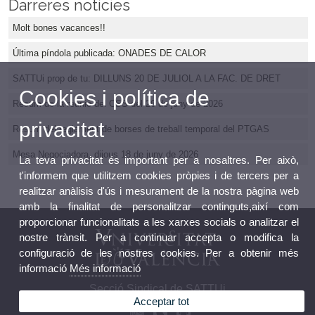
Darreres notícies
Molt bones vacances!!
Última píndola publicada: ONADES DE CALOR
SATTUi prop de tu: DILLUNS 20 DE JULIOL A LA FAC. DE DRET
Cookies i política de
Resum de la reunió del CSS del 26 de juny de 2026
privacitat
Resum del reglament de borses de treball temporal del PTGAS
Mesa Negociadora, dijous 18 de juny de 2026
La teva privacitat és important per a nosaltres. Per això,
t'informem que utilitzem cookies pròpies i de tercers per a
realitzar anàlisis d'ús i mesurament de la nostra pàgina web
amb la finalitat de personalitzar continguts,així com
proporcionar funcionalitats a les xarxes socials o analitzar el
nostre trànsit. Per a continuar accepta o modifica la
configuració de les nostres cookies. Per a obtenir més
informació
Més informació
Secció Sindical de SATTUi
Acceptar tot