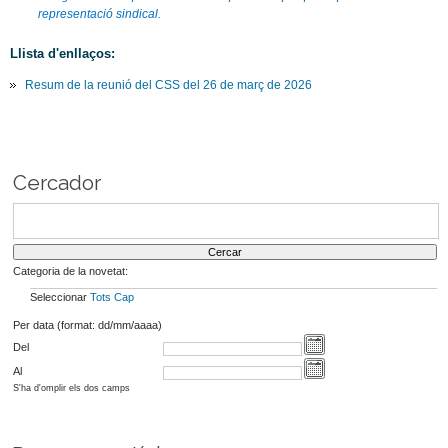
representació sindical.
Llista d'enllaços:
Resum de la reunió del CSS del 26 de març de 2026
Cercador
Categoria de la novetat:
Seleccionar
Tots
Cap
Per data (format: dd/mm/aaaa)
Del
Al
S'ha d'omplir els dos camps