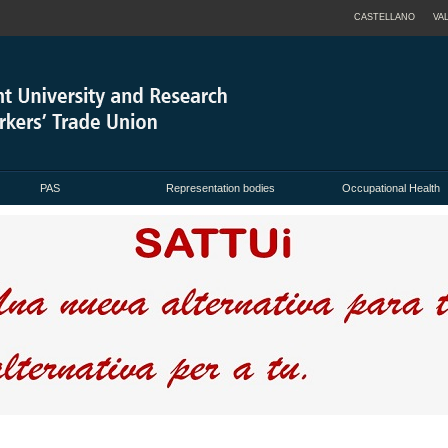
CASTELLANO
VA
PAS
Representation bodies
Occupational Health