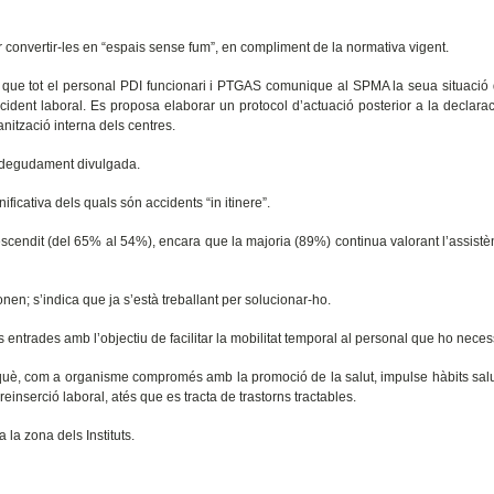
r convertir-les en “espais sense fum”, en compliment de la normativa vigent.
a que tot el personal PDI funcionari i PTGAS comunique al SPMA la seua situació
ccident laboral. Es proposa elaborar un protocol d’actuació posterior a la declara
ganització interna dels centres.
à degudament divulgada.
ificativa dels quals són accidents “in itinere”.
scendit (del 65% al 54%), encara que la majoria (89%) continua valorant l’assist
en; s’indica que ja s’està treballant per solucionar-ho.
ntrades amb l’objectiu de facilitar la mobilitat temporal al personal que ho necess
erquè, com a organisme compromés amb la promoció de la salut, impulse hàbits sal
inserció laboral, atés que es tracta de trastorns tractables.
la zona dels Instituts.