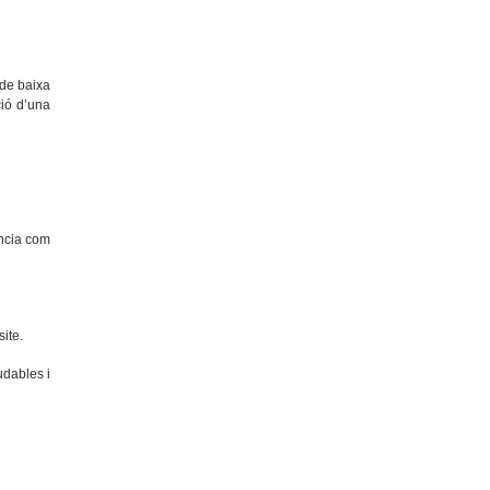
 de baixa
ció d’una
ència com
ite.
udables i