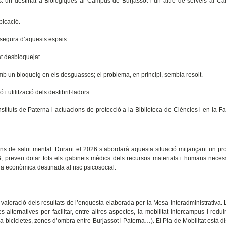
s: un destinat a Biològiques al Campus de Burjassot i un altre de serveis al 
bicació.
a segura d’aquests espais.
at desbloquejat.
mb un bloqueig en els desguassos; el problema, en principi, sembla resolt.
i utilització dels desfibril·ladors.
tituts de Paterna i actuacions de protecció a la Biblioteca de Ciències i en la Fa
ns de salut mental. Durant el 2026 s’abordarà aquesta situació mitjançant un pr
, preveu dotar tots els gabinets mèdics dels recursos materials i humans neces
ida econòmica destinada al risc psicosocial.
i valoració dels resultats de l’enquesta elaborada per la Mesa Interadministrativa. 
 alternatives per facilitar, entre altres aspectes, la mobilitat intercampus i reduir
 a bicicletes, zones d’ombra entre Burjassot i Paterna…). El Pla de Mobilitat està d