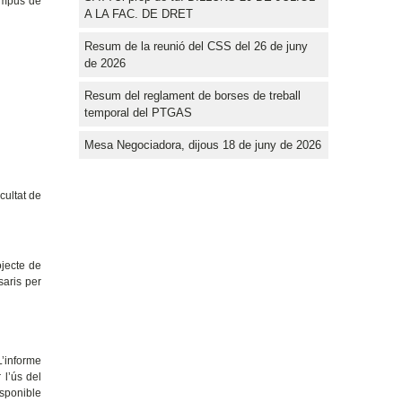
Campus de
A LA FAC. DE DRET
Resum de la reunió del CSS del 26 de juny
de 2026
Resum del reglament de borses de treball
temporal del PTGAS
Mesa Negociadora, dijous 18 de juny de 2026
cultat de
ojecte de
saris per
L’informe
 l’ús del
isponible