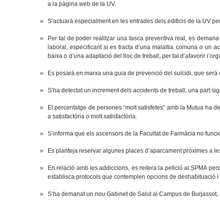
a la pàgina web de la UV.
S’actuarà especialment en les entrades dels edificis de la UV pe
Per tal de poder realitzar una tasca preventiva real, es deman
laboral, especificant si es tracta d’una malaltia comuna o un a
baixa o d’una adaptació del lloc de treball, per tal d’afavorir l’or
Es posarà en marxa una guia de prevenció del suïcidi, que ser
S’ha detectat un increment dels accidents de treball, una part sign
El percentatge de persones “molt satisfetes” amb la Mutua ha de
a satisfactòria o molt satisfactòria.
S’informa que els ascensors de la Facultat de Farmàcia no funcion
Es planteja reservar algunes places d’aparcament pròximes a les e
En relació amb les addiccions, es reitera la petició al SPMA p
establisca protocols que contemplen opcions de deshabituació i re
S’ha demanat un nou Gabinet de Salut al Campus de Burjassot, a 