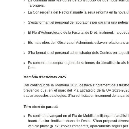
Es continua amb les obres de construcció de dos nous edifici
Tarongers.
La Consergeria del Rectorat manté la seua reforma en la nova u
S’està formant el personal de laboratoris per garantir una netej
El Pla d’Autoprotecció de la Facultat de Dret, finalment, ha qued
Els mals olors de l’Observatori Astronòmic estaven relacionats a
S’ha format tot el personal administrador dels Centres en la gestió 
Es comenta la compra urgent de sistemes de climatització als Ins
Dret.
Memòria d’activitats 2025
Del contingut de la Memòria 2025 destaca l’increment dels trastor
prevenció que, en el marc del Pla Estratègic de la UV 2023-2026
tractar aquestes patologies. S’ha sol·licitat un increment de la part
Torn obert de paraula
Es continua avançant en el Pla de Mobilitat mitjançant l’anàlisi 
haurà d’estar finalitzat abans de l’estiu. S’han proposat diverses
vehicle privat (p. ex.: cotxes compartits, aparcaments segurs per