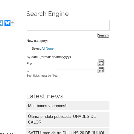
Search Engine
New category:
Select
All
None
By date: (format: dd/mm/yyyy)
From
to
Both fields must be filled
Latest news
Molt bones vacances!!
Última píndola publicada: ONADES DE
CALOR
SATTUi prop de tu: DILLUNS 20 DE JULIOL