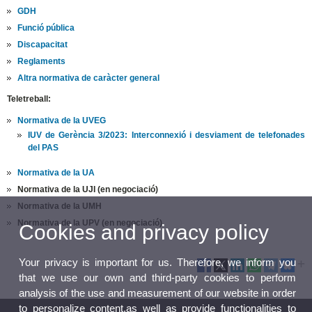
GDH
Funció pública
Discapacitat
Reglaments
Altra normativa de caràcter general
​Teletreball:
Normativa de la UVEG
​​IUV de Gerència 3/2023: Interconnexió i desviament de telefonades
del PAS
Normativa de la UA
Normativa de la UJI (en negociació)
Normativa de la UMH
Normativa de la UPV (en negociació)
Cookies and privacy policy
Your privacy is important for us. Therefore, we inform you
that we use our own and third-party cookies to perform
analysis of the use and measurement of our website in order
to personalize content,as well as provide functionalities to