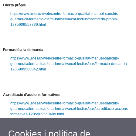
Oferta pròpia
https://www.uv.es/uvweb/centre-formacio-qualitat-manuel-sanchis-
guarner/ca/formacio/oferta-formativa/col-lectius/pas/oferta-propia-
1285909558739.html
Formació a la demanda
https://www.uv.es/uvweb/centre-formacio-qualitat-manuel-sanchis-
guarner/ca/formacio/oferta-formativa/col-lectius/pas/formacio-demanda-
1285909560042.html
Acreditació d’accions formatives
https://www.uv.es/uvweb/centre-formacio-qualitat-manuel-sanchis-
guarner/ca/formacio/oferta-formativa/col-lectius/pas/acreditacio-accions-
formatives-1285909560409.html
Cookies i política de