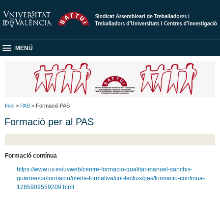
MENÚ
Inici
>
PAS
> Formació PAS
Formació per al PAS
Formació contínua
https://www.uv.es/uvweb/centre-formacio-qualitat-manuel-sanchis-
guarner/ca/formacio/oferta-formativa/col-lectius/pas/formacio-continua-
1285909559209.html