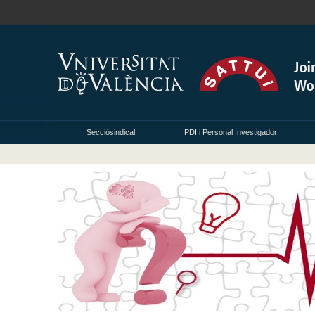
Secciósindical
PDI i Personal Investigador