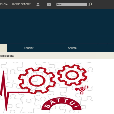
LENCIÀ
UV DIRECTORY
Equality
Affiliate
psicosocial