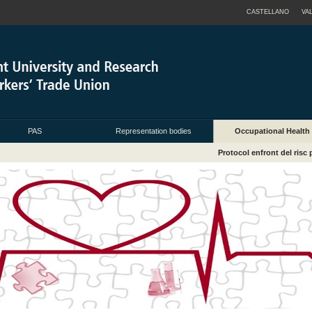
CASTELLANO
VA
PAS
Representation bodies
Occupational Health
Protocol enfront del risc 