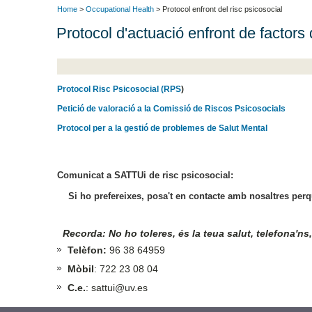
Home
>
Occupational Health
> Protocol enfront del risc psicosocial
Protocol d'actuació enfront de factors 
Protocol Risc Psicosocial (RPS
)
Petició de valoració a la Comissió de Riscos Psicosocials
Protocol per a la gestió de problemes de Salut Mental
Comunicat a SATTUi de risc psicosocial:
Si ho prefereixes, posa't en contacte amb nosaltres perqu
Recorda: No ho toleres, és la teua salut, telefona'ns, 
Telèfon:
96 38 64959
Mòbil
: 722 23 08 04
C.e.
: sattui@uv.es