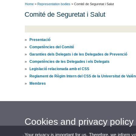
Home
>
Representation bodies
> Comité de Seguretat i Salut
Comité de Seguretat i Salut
Presentació
Competències del Comité
Garanties dels Delegats i de les Delegades de Prevenció
Competències de les Delegades i els Delegats
Legislació relacionada amb el CSS
Reglament de Règim Intern del CSS de la Universitat de Valèn
Membres
Cookies and privacy policy
Your privacy is important for us. Therefore, we inform y