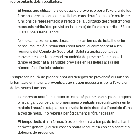
representants dels treballadors.
El temps que utilitzen els delegats de prevenció per a l'exercici de les
funcions previstes en aquesta llei es considerarà temps d'exercici de
funcions de representació a l'efecte de la utilització del crèdit d'hores
mensuals retribuïdes previst en la lletra e) de l'esmentat article 68 de
l'Estatut dels treballadors.
No obstant això, es considerarà en tot cas temps de treball efectiu,
sense imputació a l'esmentat crèdit horari, el corresponent a les
reunions del Comitè de Seguretat i Salut i a qualssevol altres
convocades per l'empresari en matèria de prevenció de riscos, i
també el destinat a les visites previstes en les lletres a) i c) del
número 2 de l'article anterior.
L'empresari haurà de proporcionar als delegats de prevenció els mitjans i
la formació en matèria preventiva que siguen necessaris per a l'exercici
de les seues funcions.
L'empresari haurà de facilitar la formació per pels seus propis mitjans
o mitjançant concert amb organismes o entitats especialitzades en la
matèria i haurà d'adaptar-se a l'evolució dels riscos i a l'aparició d'uns
altres de nous, i ho repetirà periòdicament si fóra necessari.
El temps dedicat a la formació es considerarà a temps de treball amb
caràcter general, i el seu cost no podrà recaure en cap cas sobre els
delegats de prevenció.