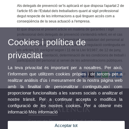
Als delegats de prevenció se’ls aplicarà el que disposa l'apartat 2 de
l'article 65 de l'Estatut dels treballadors quant al sigil professional
degut respecte de les informacions a què tinguen accés com a
conseqüència de la seua actuació a l'empresa.
El que disposa el present article en matèria de garanties i sigil
professional dels delegats de prevenció s'entendrà referit, en el cas
Cookies i política de
de les relacions de caràcter administratiu o estatutari del personal al
servei de les administracions públiques, a la regulació continguda en
els articles 10, paràgraf segon i 11 de la Llei 9/1987, de 12 de juny,
privacitat
d'òrgans de representació, determinació de les condicions de treball i
participació del personal al servei de les administracions públiques.
La teva privacitat és important per a nosaltres. Per això,
t'informem que utilitzem cookies pròpies i de tercers per a
realitzar anàlisis d'ús i mesurament de la nostra pàgina web
amb la finalitat de personalitzar continguts,així com
proporcionar funcionalitats a les xarxes socials o analitzar el
nostre trànsit. Per a continuar accepta o modifica la
configuració de les nostres cookies. Per a obtenir més
informació
Més informació
Servei de Prevenció i Medi Ambient
Acceptar tot