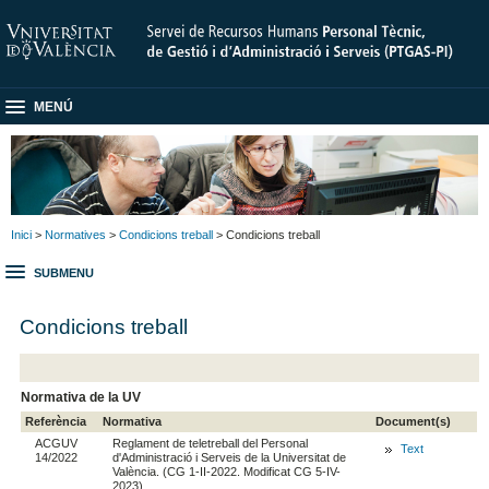
MENÚ
Inici
>
Normatives
>
Condicions treball
> Condicions treball
SUBMENU
Condicions treball
Normativa de la UV
Referència
Normativa
Document(s)
ACGUV
Reglament de teletreball del Personal
Text
14/2022
d'Administració i Serveis de la Universitat de
València. (CG 1-II-2022. Modificat CG 5-IV-
2023).