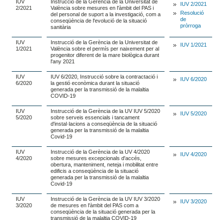
IUV
Instrucció de la Gerència de la Universitat de
IUV 2/2021
2/2021
València sobre mesures en l'àmbit del PAS i
Resolució
del personal de suport a la investigació, com a
de
conseqüència de l'evolució de la situació
pròrroga
sanitària
IUV
Instrucció de la Gerència de la Universitat de
IUV 1/2021
1/2021
València sobre el permís per naixement per al
progenitor diferent de la mare biològica durant
l'any 2021
IUV
IUV 6/2020, Instrucció sobre la contractació i
IUV 6/2020
6/2020
la gestió econòmica durant la situació
generada per la transmissió de la malaltia
COVID-19
IUV
Instrucció de la Gerència de la UV IUV 5/2020
IUV 5/2020
5/2020
sobre serveis essencials i tancament
d'instal·lacions a conseqüència de la situació
generada per la transmissió de la malaltia
Covid-19
IUV
Instrucció de la Gerència de la UV 4/2020
IUV 4/2020
4/2020
sobre mesures excepcionals d'accés,
obertura, manteniment, neteja i mobilitat entre
edificis a conseqüència de la situació
generada per la transmissió de la malaltia
Covid-19
IUV
Instrucció de la Gerència de la UV IUV 3/2020
IUV 3/2020
3/2020
de mesures en l'àmbit del PAS com a
conseqüència de la situació generada per la
transmissió de la malaltia COVID-19