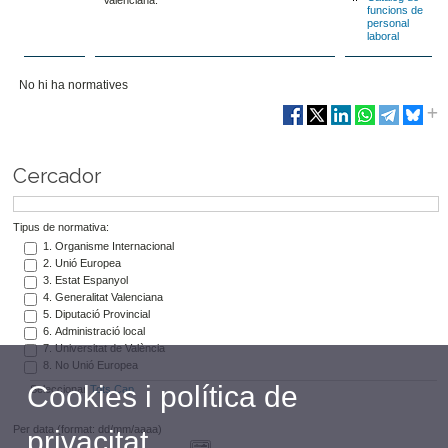
funcions de
personal
laboral
No hi ha normatives
Cercador
Tipus de normativa:
1. Organisme Internacional
2. Unió Europea
3. Estat Espanyol
4. Generalitat Valenciana
5. Diputació Provincial
6. Administració local
7. Universitat de València
8. No Unió Europea
Cookies i política de
Seleccionar
Tots
Cap
Per data (format: dd/mm/aaaa)
privacitat