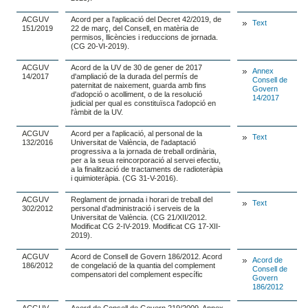
ACGUV
Acord per a l'aplicació del Decret 42/2019, de
Text
151/2019
22 de març, del Consell, en matèria de
permisos, llicències i reduccions de jornada.
(CG 20-VI-2019).
ACGUV
Acord de la UV de 30 de gener de 2017
Annex
14/2017
d'ampliació de la durada del permís de
Consell de
paternitat de naixement, guarda amb fins
Govern
d'adopció o acolliment, o de la resolució
14/2017
judicial per qual es constituïsca l'adopció en
l'àmbit de la UV.
ACGUV
Acord per a l'aplicació, al personal de la
Text
132/2016
Universitat de València, de l'adaptació
progressiva a la jornada de treball ordinària,
per a la seua reincorporació al servei efectiu,
a la finalització de tractaments de radioteràpia
i quimioteràpia. (CG 31-V-2016).
ACGUV
Reglament de jornada i horari de treball del
Text
302/2012
personal d'administració i serveis de la
Universitat de València. (CG 21/XII/2012.
Modificat CG 2-IV-2019. Modificat CG 17-XII-
2019).
ACGUV
Acord de Consell de Govern 186/2012. Acord
Acord de
186/2012
de congelació de la quantia del complement
Consell de
compensatori del complement específic
Govern
186/2012