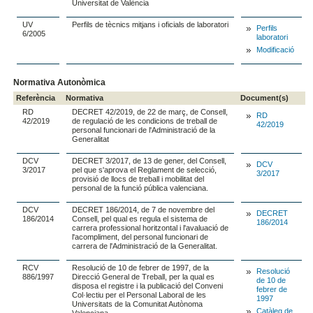
Universitat de València
UV
Perfils de tècnics mitjans i oficials de laboratori
Perfils
6/2005
laboratori
Modificació
Normativa Autonòmica
Referència
Normativa
Document(s)
RD
DECRET 42/2019, de 22 de març, de Consell,
RD
42/2019
de regulació de les condicions de treball de
42/2019
personal funcionari de l'Administració de la
Generalitat
DCV
DECRET 3/2017, de 13 de gener, del Consell,
DCV
3/2017
pel que s'aprova el Reglament de selecció,
3/2017
provisió de llocs de treball i mobilitat del
personal de la funció pública valenciana.
DCV
DECRET 186/2014, de 7 de novembre del
DECRET
186/2014
Consell, pel qual es regula el sistema de
186/2014
carrera professional horitzontal i l'avaluació de
l'acompliment, del personal funcionari de
carrera de l'Administració de la Generalitat.
RCV
Resolució de 10 de febrer de 1997, de la
Resolució
886/1997
Direcció General de Treball, per la qual es
de 10 de
disposa el registre i la publicació del Conveni
febrer de
Col·lectiu per el Personal Laboral de les
1997
Universitats de la Comunitat Autònoma
Catàleg de
Valenciana.