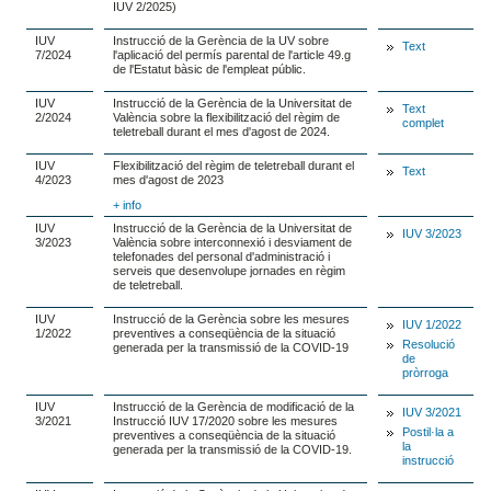
IUV 2/2025)
IUV
Instrucció de la Gerència de la UV sobre
Text
7/2024
l'aplicació del permís parental de l'article 49.g
de l'Estatut bàsic de l'empleat públic.
IUV
Instrucció de la Gerència de la Universitat de
Text
2/2024
València sobre la flexibilització del règim de
complet
teletreball durant el mes d'agost de 2024.
IUV
Flexibilització del règim de teletreball durant el
Text
4/2023
mes d'agost de 2023
+ info
IUV
Instrucció de la Gerència de la Universitat de
IUV 3/2023
3/2023
València sobre interconnexió i desviament de
telefonades del personal d'administració i
serveis que desenvolupe jornades en règim
de teletreball.
IUV
Instrucció de la Gerència sobre les mesures
IUV 1/2022
1/2022
preventives a conseqüència de la situació
Resolució
generada per la transmissió de la COVID-19
de
pròrroga
IUV
Instrucció de la Gerència de modificació de la
IUV 3/2021
3/2021
Instrucció IUV 17/2020 sobre les mesures
Postil·la a
preventives a conseqüència de la situació
la
generada per la transmissió de la COVID-19.
instrucció