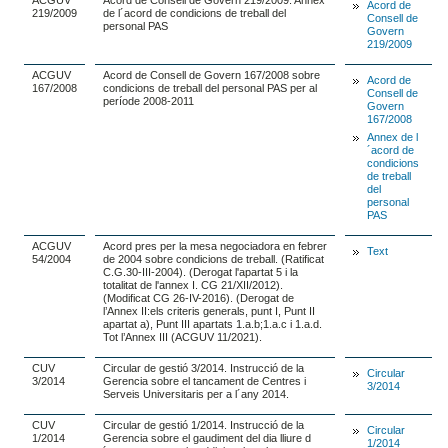
ACGUV
Acord de Consell de Govern 219/2009. Annex
Acord de
219/2009
de l´acord de condicions de treball del
Consell de
personal PAS
Govern
219/2009
ACGUV
Acord de Consell de Govern 167/2008 sobre
Acord de
167/2008
condicions de treball del personal PAS per al
Consell de
període 2008-2011
Govern
167/2008
Annex de l
´acord de
condicions
de treball
del
personal
PAS
ACGUV
Acord pres per la mesa negociadora en febrer
Text
54/2004
de 2004 sobre condicions de treball. (Ratificat
C.G.30-III-2004). (Derogat l'apartat 5 i la
totalitat de l'annex I. CG 21/XII/2012).
(Modificat CG 26-IV-2016). (Derogat de
l’Annex II:els criteris generals, punt I, Punt II
apartat a), Punt III apartats 1.a.b;1.a.c i 1.a.d.
Tot l’Annex III (ACGUV 11/2021).
CUV
Circular de gestió 3/2014. Instrucció de la
Circular
3/2014
Gerencia sobre el tancament de Centres i
3/2014
Serveis Universitaris per a l´any 2014.
CUV
Circular de gestió 1/2014. Instrucció de la
Circular
1/2014
Gerencia sobre el gaudiment del dia lliure d
1/2014