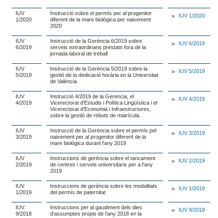
IUV
Instrucció sobre el permís per al progenitor
IUV 1/2020
1/2020
diferent de la mare biològica per naixement
2020
IUV
Instrucció de la Gerència 6/2019 sobre
IUV 6/2019
6/2019
serveis extraordinaris prestats fora de la
jornada laboral de treball
IUV
Instrucció de la Gerència 5/2019 sobre la
IUV 5/2019
5/2019
gestió de la dedicació horària en la Universitat
de València
IUV
Instrucció 4/2019 de la Gerencia, el
IUV 4/2019
4/2019
Vicerectorat d'Estudis i Política Lingüística i el
Vicerectorat d'Economia i Infraestructures,
sobre la gestió de rebuts de matrícula.
IUV
Instrucció de la Gerència sobre el permís pel
IUV 3/2019
3/2019
naixement per al progenitor diferent de la
mare biològica durant l'any 2019
IUV
Instruccions de gerència sobre el tancament
IUV 2/2019
2/2019
de centres i serveis universitaris per a l'any
2019
IUV
Instruccions de gerència sobre les modalitats
IUV 1/2019
1/2019
del permís de paternitat
IUV
Instruccions per al gaudiment dels dies
IUV 9/2018
9/2018
d'assumptes propis de l'any 2018 en la