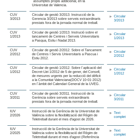
´assumptes propis addicional, en la
Universitat de Valencia.
CUV
Circular de gestió 3/2013. Instrucció de la
Circular
3/2013
Gerencia 3/2013 sobre serveis extraordinaris
3/2013
prestats fora de la jornada normal de treball.
CUV
Circular de gestió 1/2013. Instrució sobre el
Circular
1/2013
tancament de Centres i Serveis Universitaris
1/2013
a Pasqua, Estiu i Nadal 2013.
CUV
Circular de gestió 2/2012. Sobre el Tancament
Circular
2/2012
de Centres I Servis Universitaris a Pascua i
2/2012
Estiu 2012.
CUV
Circular de gestió 1/2012. Sobre l´aplicació del
Circular
1/2012
Decret-Llei 1/2012 de 5 de gener, del Consell,
1/2012
de mesures urgents per la reducció del dèficit
a la Comunitat Valenciana(DOCV 10-01-2012)
en l´àmbit del Calendari General de la UVEG.
CUV
Circular de gestió 3/2011. Instrucció de la
Circular
3/2011
Gerència sobre serveis extraordinaris
3/2011
prestats fora de la jornada normal de treball.
IUV
Instrucció de la Gerència de la Universitat de
Text
2/2026
València sobre la flexibilització del Règim de
complet
Teletreball durant el mes d'agost de 2026.
IUV
Instrucció de la Gerència de la Universitat de
Text
2/2025
València sobre la flexibilització del Règim de
complet
Teletreball durant el mes d'agost (Referència