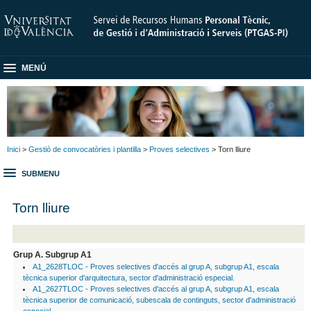
MENÚ
Inici
>
Gestió de convocatòries i plantilla
>
Proves selectives
> Torn lliure
SUBMENU
Torn lliure
Grup A. Subgrup A1
A1_2628TLOC - Proves selectives d'accés al grup A, subgrup A1, escala
tècnica superior d'arquitectura, sector d'administració especial.
A1_2627TLOC - Proves selectives d'accés al grup A, subgrup A1, escala
tècnica superior de comunicació, subescala de continguts, sector d'administració