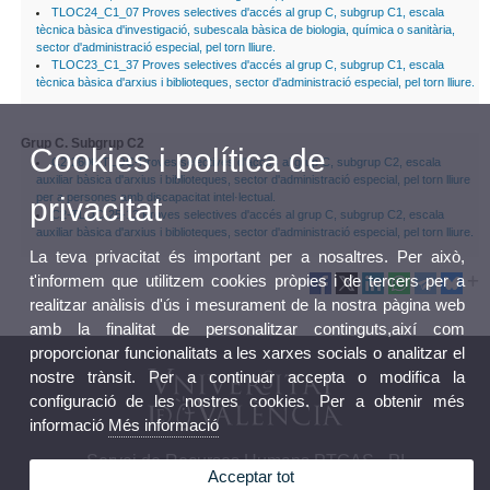
TLOC24_C1_07 Proves selectives d'accés al grup C, subgrup C1, escala
tècnica bàsica d'investigació, subescala bàsica de biologia, química o sanitària,
sector d'administració especial, pel torn lliure.
TLOC23_C1_37 Proves selectives d'accés al grup C, subgrup C1, escala
tècnica bàsica d'arxius i biblioteques, sector d'administració especial, pel torn lliure.
Grup C. Subgrup C2
Cookies i política de
C2-2606-TLOC-Proves selectives d'accés al grup C, subgrup C2, escala
auxiliar bàsica d'arxius i biblioteques, sector d'administració especial, pel torn lliure
per a persones amb discapacitat intel·lectual.
privacitat
C2-TLOC-25-13 Proves selectives d'accés al grup C, subgrup C2, escala
auxiliar bàsica d'arxius i biblioteques, sector d'administració especial, pel torn lliure.
La teva privacitat és important per a nosaltres. Per això,
t'informem que utilitzem cookies pròpies i de tercers per a
realitzar anàlisis d'ús i mesurament de la nostra pàgina web
amb la finalitat de personalitzar continguts,així com
proporcionar funcionalitats a les xarxes socials o analitzar el
nostre trànsit. Per a continuar accepta o modifica la
configuració de les nostres cookies. Per a obtenir més
informació
Més informació
Servei de Recursos Humans PTGAS - PI
Acceptar tot