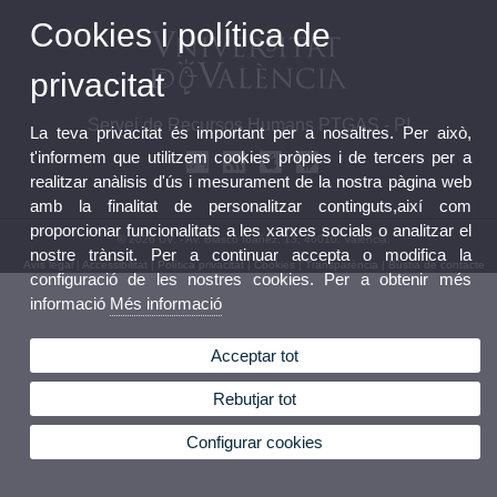
Cookies i política de
privacitat
Servei de Recursos Humans PTGAS - PI
La teva privacitat és important per a nosaltres. Per això,
t'informem que utilitzem cookies pròpies i de tercers per a
realitzar anàlisis d'ús i mesurament de la nostra pàgina web
amb la finalitat de personalitzar continguts,així com
proporcionar funcionalitats a les xarxes socials o analitzar el
© 2026 UV. - Av. Blasco Ibañez, 13, 46010. València.
nostre trànsit. Per a continuar accepta o modifica la
Avís legal
|
Accessibilitat
|
Política privacitat
|
Cookies
|
Transparència
|
Bústia de contacte
configuració de les nostres cookies. Per a obtenir més
informació
Més informació
Acceptar tot
Rebutjar tot
Configurar cookies