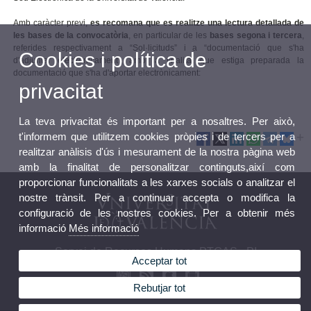
Amb caràcter previ,
es recomana que es realitze una lectura detallada de
les bases de la convocatòria
, en particular de les
bases segona i tercera
,
referides respectivament a “Sol·licituds” i a “documentació que s'ha
Cookies i política de
d'adjuntar electrònicament”, amb la finalitat que estiga preparada la
documentació que s'ha d'aportar electrònicament:
privacitat
La teva privacitat és important per a nosaltres. Per això,
t'informem que utilitzem cookies pròpies i de tercers per a
realitzar anàlisis d'ús i mesurament de la nostra pàgina web
amb la finalitat de personalitzar continguts,així com
proporcionar funcionalitats a les xarxes socials o analitzar el
nostre trànsit. Per a continuar accepta o modifica la
configuració de les nostres cookies. Per a obtenir més
informació
Més informació
Servei de Recursos Humans PTGAS - PI
Acceptar tot
Rebutjar tot