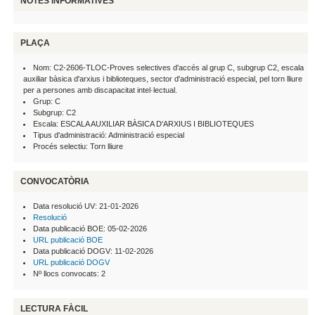
NOTES INFORMATIVES
PLAÇA
Nom: C2-2606-TLOC-Proves selectives d'accés al grup C, subgrup C2, escala
auxiliar bàsica d'arxius i biblioteques, sector d'administració especial, pel torn lliure
per a persones amb discapacitat intel·lectual.
Grup: C
Subgrup: C2
Escala: ESCALA AUXILIAR BÀSICA D'ARXIUS I BIBLIOTEQUES
Tipus d'administració: Administració especial
Procés selectiu: Torn lliure
CONVOCATÒRIA
Data resolució UV: 21-01-2026
Resolució
Data publicació BOE: 05-02-2026
URL publicació BOE
Data publicació DOGV: 11-02-2026
URL publicació DOGV
Nº llocs convocats: 2
LECTURA FÀCIL