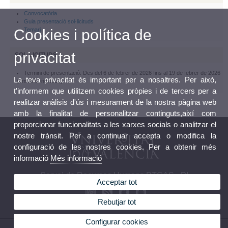
Convocatòria
Guia presentació sol·licituds
Cookies i política de
Temari
privacitat
SOL·LICITUDS
Termini de presentació: Des del 6 de febrer de 2026 fins al 19 de febrer de 2026
La teva privacitat és important per a nosaltres. Per això,
(ambdós inclosos).
t'informem que utilitzem cookies pròpies i de tercers per a
realitzar anàlisis d'ús i mesurament de la nostra pàgina web
amb la finalitat de personalitzar continguts,així com
proporcionar funcionalitats a les xarxes socials o analitzar el
nostre trànsit. Per a continuar accepta o modifica la
configuració de les nostres cookies. Per a obtenir més
informació
Més informació
Servei de Recursos Humans PTGAS - PI
Acceptar tot
Rebutjar tot
Configurar cookies
© 2026 UV. - Av. Blasco Ibañez, 13, 46010. València.