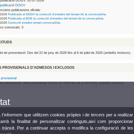
 publicació DOGV: 01-07-2026
publicació DOGV
ccions publicacions oficials:
-2026
Publicada al DOGV la correcció d'errades del temari de la convocatòria.
-2026
Publicada al BOE la correcció d'errades del temari de la convocatòria.
-2026
Correcció errades temari convocatòria.
ocs convocats: 3
CITUDS
ni de presentació: Des del 22 de juny de 2026 fins al 6 de juliol de 2026 (ambdós inclosos).
S PROVISIONALS D'ADMESOS I EXCLOSOS
a provisional
ni subsanació. Llista provisional: Del 31-07-2026 fins al 11-09-2026, ambdós inclosos.
tat
, t'informem que utilitzem cookies pròpies i de tercers per a realitzar
mb la finalitat de personalitzar continguts,així com proporcionar
e trànsit. Per a continuar accepta o modifica la configuració de les
umans PTGAS - PI