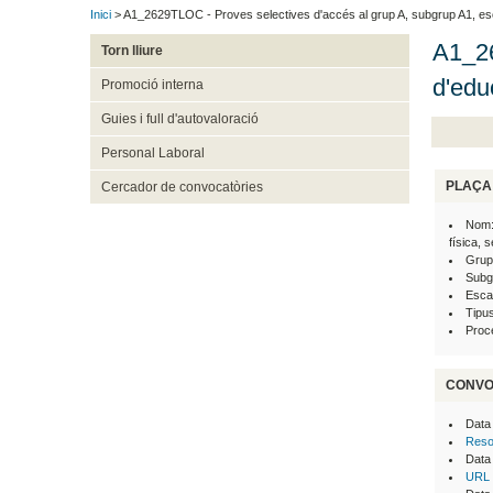
Inici
> A1_2629TLOC - Proves selectives d'accés al grup A, subgrup A1, escal
A1_26
Torn lliure
d'edu
Promoció interna
Guies i full d'autovaloració
Personal Laboral
PLAÇA
Cercador de convocatòries
Nom:
física, 
Grup
Subg
Esca
Tipus
Procé
CONVO
Data
Reso
Data
URL 