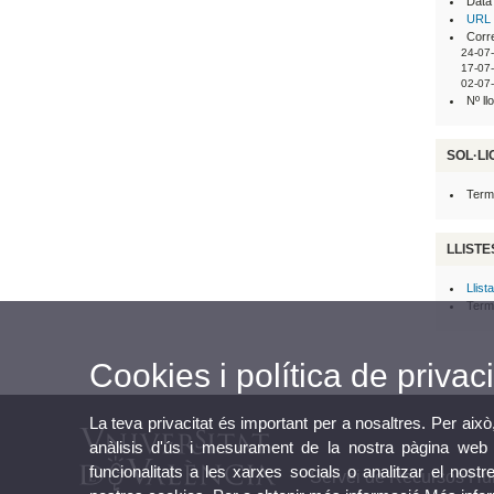
Data
URL 
Corre
24-07
17-07
02-07
Nº ll
SOL·LI
Termi
LLISTE
Llist
Termi
Cookies i política de privaci
La teva privacitat és important per a nosaltres. Per això
anàlisis d'ús i mesurament de la nostra pàgina web a
funcionalitats a les xarxes socials o analitzar el nostr
Servei de Recursos H