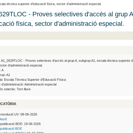
a tècnica superior d'educació física, sector d'administració especial.
29TLOC - Proves selectives d'accés al grup A,
cació física, sector d'administració especial.
 A1_2629TLOC - Proves selectives d'accés al grup A, subgrup A1, escala tècnica superior 
sector d'administració especial.
: A
rup: A1
la: Escala Tècnica Superior d'Educació Física
 d'administració: Administració especial
s selectiu: Torn lliure
CATÒRIA
 resolució UV: 08-06-2026
lució
 publicació BOE: 19-06-2026
publicació BOE