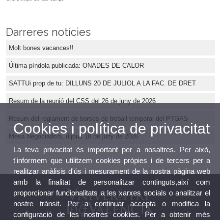
Darreres notícies
Molt bones vacances!!
Última píndola publicada: ONADES DE CALOR
SATTUi prop de tu: DILLUNS 20 DE JULIOL A LA FAC. DE DRET
Resum de la reunió del CSS del 26 de juny de 2026
Resum del reglament de borses de treball temporal del PTGAS
Cookies i política de privacitat
Mesa Negociadora, dijous 18 de juny de 2026
La teva privacitat és important per a nosaltres. Per això,
t'informem que utilitzem cookies pròpies i de tercers per a
realitzar anàlisis d'ús i mesurament de la nostra pàgina web
amb la finalitat de personalitzar continguts,així com
proporcionar funcionalitats a les xarxes socials o analitzar el
nostre trànsit. Per a continuar accepta o modifica la
configuració de les nostres cookies. Per a obtenir més