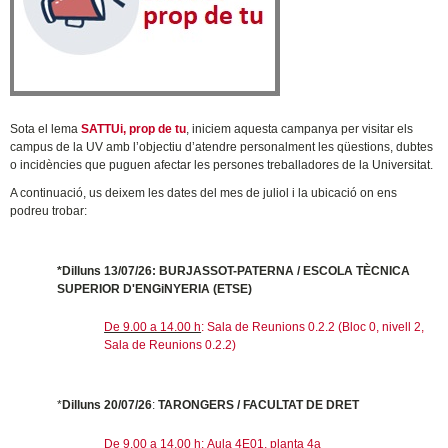
Sota el lema
SATTUi, prop de tu
, iniciem aquesta campanya per visitar els
campus de la UV amb l’objectiu d’atendre personalment les qüestions, dubtes
o incidències que puguen afectar les persones treballadores de la Universitat.
A continuació, us deixem les dates del mes de juliol i la ubicació on ens
podreu trobar:
*Dilluns 13/07/26: BURJASSOT-PATERNA / ESCOLA TÈCNICA
SUPERIOR D'ENGiNYERIA (ETSE)
De 9.00 a 14.00 h
: Sala de Reunions 0.2.2 (Bloc 0, nivell 2,
Sala de Reunions 0.2.2)
*
Dilluns 20/07/26
:
TARONGERS / FACULTAT DE DRET
De 9.00 a 14.00 h:
Aula 4E01, planta 4a