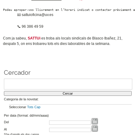
Podeu apropar-vos lliurement en l’horari indicat o contactar prèviament 
📧
sattuioficina@uv.es
📞
96 386 49 59
Com ja sabeu,
SATTUi
es troba als locals sindicals de Blasco Ibañez, 21,
despatx 5, on ens trobareu tots els dies laborables de la setmana.
Cercador
Categoria de la novetat:
Seleccionar
Tots
Cap
Per data (format: dd/mm/aaaa)
Del
Al
S'ha d'omplir els dos camps