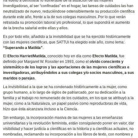
ha vuelto a demostrar lo vulnerable de la situación de las mujeres
investigadoras, al ser “confinadas” en el hogar, las tareas de cuidados las han
neutralizado de nuevo, reduciéndose ostensiblemente su producción científica
durante este año, frente a la de sus colegas masculinos. Por lo que verán
retrasada su promoción laboral y/o profesional, lo que supondrá el aumento
de la brecha salarial entre ellas y ellos.
Es por todo ello, añadido a la invisibilidad que se ha ejercido históricamente
con las mujeres científicas, que SATTUi ha elegido este año, como lema:
“Superando a Matilda”
.
El
Efecto Harriet/Matilda
, conocido hoy en día como
Efecto Matilda
, fue
definido por Margaret W. Rossiter en 1993, como el
olvido consciente y
sistemático de los logros y las aportaciones de las mujeres científicas e
investigadoras, atribuyéndolos a sus colegas y/o socios masculinos, a sus
maridos o parejas
.
La invisibilidad a la que se ha condenado históricamente a la mujer, como
grupo humano, a lo largo de siglos de patriarcado, por su dedicación a la
familia y al trabajo no remunerado de los cuidados, en los que se atribuyó a la
mujer, como a la Naturaleza, un papel pasivo como reproductoras de vida,
hizo que ésta alcanzara incluso a la Ciencia.
Sin embargo, la incorporación masiva de las mujeres a las enseñanzas
universitarias y la revolución feminista, están consiguiendo poner en valor, dar
visibilidad y hacer justicia a científicas en la historia y a científicas actuales, no
nombradas, reclamando su incorporación a los libros de texto, con nombres y