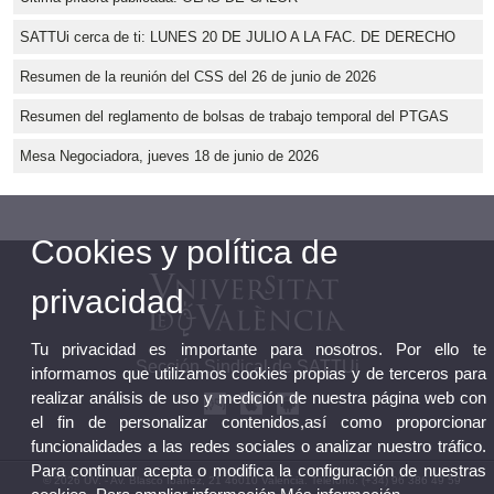
SATTUi cerca de ti: LUNES 20 DE JULIO A LA FAC. DE DERECHO
Resumen de la reunión del CSS del 26 de junio de 2026
Resumen del reglamento de bolsas de trabajo temporal del PTGAS
Mesa Negociadora, jueves 18 de junio de 2026
Cookies y política de
privacidad
Tu privacidad es importante para nosotros. Por ello te
Sección Sindical de SATTUi
informamos que utilizamos cookies propias y de terceros para
realizar análisis de uso y medición de nuestra página web con
el fin de personalizar contenidos,así como proporcionar
funcionalidades a las redes sociales o analizar nuestro tráfico.
Para continuar acepta o modifica la configuración de nuestras
© 2026 UV. - Av. Blasco Ibáñez, 21 46010 Valencia. Teléfono: (+34) 96 386 49 59