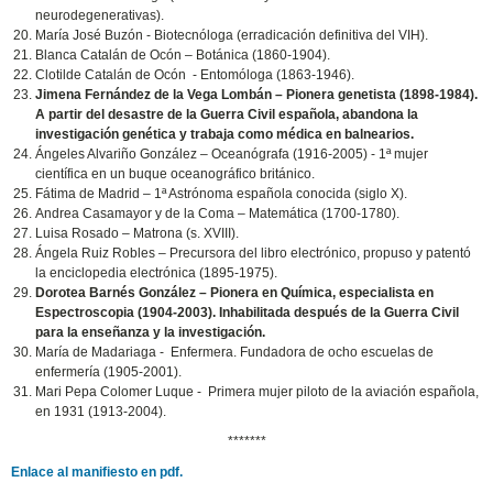
neurodegenerativas).
María José Buzón - Biotecnóloga (erradicación definitiva del VIH).
Blanca Catalán de Ocón – Botánica (1860-1904).
Clotilde Catalán de Ocón - Entomóloga (1863-1946).
Jimena Fernández de la Vega Lombán – Pionera genetista (1898-1984).
A partir del desastre de la Guerra Civil española, abandona la
investigación genética y trabaja como médica en balnearios.
Ángeles Alvariño González – Oceanógrafa (1916-2005) - 1ª mujer
científica en un buque oceanográfico británico.
Fátima de Madrid – 1ª Astrónoma española conocida (siglo X).
Andrea Casamayor y de la Coma – Matemática (1700-1780).
Luisa Rosado – Matrona (s. XVIII).
Ángela Ruiz Robles – Precursora del libro electrónico, propuso y patentó
la enciclopedia electrónica (1895-1975).
Dorotea Barnés González – Pionera en Química, especialista en
Espectroscopia (1904‑2003). Inhabilitada después de la Guerra Civil
para la enseñanza y la investigación.
María de Madariaga - Enfermera. Fundadora de ocho escuelas de
enfermería (1905‑2001).
Mari Pepa Colomer Luque - Primera mujer piloto de la aviación española,
en 1931 (1913-2004).
*******
Enlace al manifiesto en pdf.