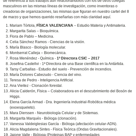
de referencia a sus trabajos aún relacionándolos con los de otros colegas
masculinos en las mismas líneas de investigación, como inventoras o
creadoras de organizaciones, las mismas que figuran en nuestro cartel del 8
de marzo y que hemos querido reseñarlas con más claridad aquí.
Mariam Tórtola,
FÍSICA VALENCIANA
– Estudio Materia y Antimateria.
Margarita Salas – Bioquímica.
Flora de Pablo – Medicina.
Celia Sánchez Ramos - Ciencias de la visión.
María Blasco - Biología molecular.
Montserrat Calleja – Biomecánica.
Rosa Menéndez - Química -
1ª Directora CSIC – 2017
Josefina Castellvi - 1ª Directora de una Base científica en la Antártida.
Tarsy Carballas - Estudio del suelo - Prevención de incendios.
María Dolores Cabezudo - Ciencia del vino.
Teresa de Pedro - Inteligencia Artificial.
Ana Vieitez - Clonación forestal.
Alicia Calderón, Física – Colaboradora en el descubrimiento del Bosón de
Higgs.
Elena García Armad - Dra. Ingeniería industrial-Robótica médica
(exoesqueleto).
Mara Dierssen - Neurobiología Celular y de Sistemas.
Margarita Marqués - Bióloga (clonación).
Vanessa Valdeiglesias García - Bióloga (afectación celular-ADN).
Alicia Magdalena Sintes - Física Teórica (Ondas Gravitacionales).
Jaione Valle - Bióloga (Proteinas BAP y enfermedades