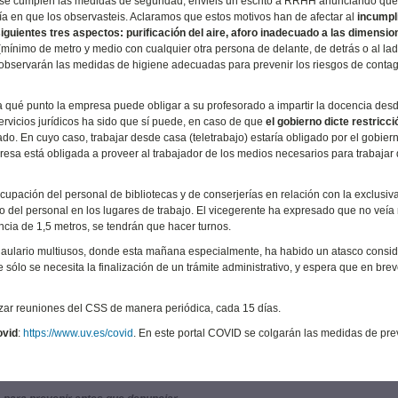
se cumplen las medidas de seguridad, enviéis un escrito a RRHH anunciando que
día en que los observasteis. Aclaramos que estos motivos han de afectar al
incumpl
uientes tres aspectos: purificación del aire, aforo inadecuado a las dimensio
mínimo de metro y medio con cualquier otra persona de delante, de detrás o al lad
observarán las medidas de higiene adecuadas para prevenir los riesgos de contag
 qué punto la empresa puede obligar a su profesorado a impartir la docencia des
rvicios jurídicos ha sido que sí puede, en caso de que
el gobierno dicte restricci
sado. En cuyo caso, trabajar desde casa (teletrabajo) estaría obligado por el gobier
empresa está obligada a proveer al trabajador de los medios necesarios para trabajar
pación del personal de bibliotecas y de conserjerías en relación con la exclusiv
o del personal en los lugares de trabajo. El vicegerente ha expresado que no veía
ncia de 1,5 metros, se tendrán que hacer turnos.
 aulario multiusos, donde esta mañana especialmente, ha habido un atasco consi
 sólo se necesita la finalización de un trámite administrativo, y espera que en bre
lizar reuniones del CSS de manera periódica, cada 15 días.
ovid
:
https://www.uv.es/covid
. En este portal COVID se colgarán las medidas de pr