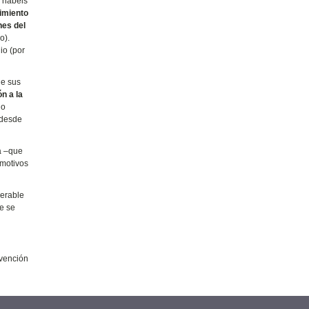
 habéis
imiento
nes del
o).
io (por
de sus
ón a la
no
 desde
a –que
 motivos
derable
ve se
evención