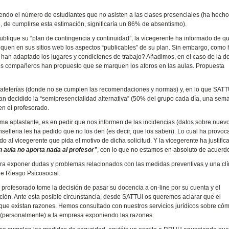
ndo el número de estudiantes que no asisten a las clases presenciales (ha hech
, de cumplirse esta estimación, significaría un 86% de absentismo).
ublique su “plan de contingencia y continuidad”, la vicegerente ha informado de q
iquen en sus sitios web los aspectos “publicables” de su plan. Sin embargo, como 
an adaptado los lugares y condiciones de trabajo? Añadimos, en el caso de la d
unos compañeros han propuesto que se marquen los aforos en las aulas. Propuesta
s cafeterías (donde no se cumplen las recomendaciones y normas) y, en lo que SATT
an decidido la “semipresencialidad alternativa” (50% del grupo cada día, una sema
en el profesorado.
rma aplastante, es en pedir que nos informen de las incidencias (datos sobre nuev
selleria les ha pedido que no los den (es decir, que los saben). Lo cual ha provo
 al vicegerente que pida el motivo de dicha solicitud. Y la vicegerente ha justific
n aula no aporta nada al profesor”
, con lo que no estamos en absoluto de acuerd
ara exponer dudas y problemas relacionados con las medidas preventivas y una clí
de Riesgo Psicosocial.
 profesorado tome la decisión de pasar su docencia a on-line por su cuenta y el
ión. Ante esta posible circunstancia, desde SATTUi os queremos aclarar que el
nque existan razones. Hemos consultado con nuestros servicios jurídicos sobre có
 (personalmente) a la empresa exponiendo las razones.