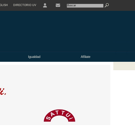
GLISH
DIRECTORIO UV
Igualdad
Afíliate