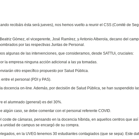
do recibáis ésta será jueves), nos hemos vuelto a reunir el CSS (Comité de Seg
, Beatriz Gómez, el vicegerente, José Ramírez, y Antonio Alberola, decano del cam
 nombrados por las respectivas Juntas de Personal.
os algunas de las intervenciones, que consideramos, desde SATTUi, cruciales:
 por la empresa ninguna acción adicional a las ya tomadas.
viarán otro específico propuesto por Salud Pública.
entre el personal (PDI y PAS).
 docencia on-line. Además, por decisión de Salud Pública, se han suspendido la
tre el alumnado (general) es del 30%.
 de algún caso, se debe comentar con el personal referente COVID.
l coste de cámaras, pensando en la docencia híbrida, en aquellos centros que así 
s, la unidad de campus se encargó de su compra.
elegados, en la UVEG tenemos 30 estudiantes contagiados (que se sepa). Este da