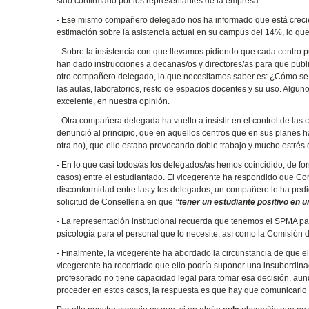
sido confirmado por los representantes de la empresa.
- Ese mismo compañero delegado nos ha informado que está crecie
estimación sobre la asistencia actual en su campus del 14%, lo que
- Sobre la insistencia con que llevamos pidiendo que cada centro p
han dado instrucciones a decanas/os y directores/as para que publ
otro compañero delegado, lo que necesitamos saber es: ¿Cómo se h
las aulas, laboratorios, resto de espacios docentes y su uso. Alg
excelente, en nuestra opinión.
- Otra compañera delegada ha vuelto a insistir en el control de la
denunció al principio, que en aquellos centros que en sus planes h
otra no), que ello estaba provocando doble trabajo y mucho estrés 
- En lo que casi todos/as los delegados/as hemos coincidido, de fo
casos) entre el estudiantado. El vicegerente ha respondido que Con
disconformidad entre las y los delegados, un compañero le ha pedido
solicitud de Conselleria en que
“tener un estudiante positivo en u
- La representación institucional recuerda que tenemos el SPMA p
psicología para el personal que lo necesite, así como la Comisión 
- Finalmente, la vicegerente ha abordado la circunstancia de que el
vicegerente ha recordado que ello podría suponer una insubordinac
profesorado no tiene capacidad legal para tomar esa decisión, au
proceder en estos casos, la respuesta es que hay que comunicarlo