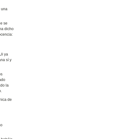
o una
ue se
ha dicho
ocencia:
Ui ya
na sí y
os
cado
ado la
o.
nica de
mo