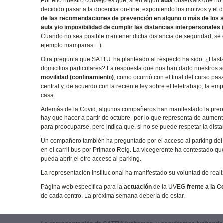
Por ello nuestro consejo es que, si en algún
aula
observáis que no 
decidido pasar a la docencia on-line, exponiendo los motivos y el 
de las recomendaciones de prevención en alguno o más de los sig
aula y/o imposibilidad de cumplir las distancias interpersonales
(
Cuando no sea posible mantener dicha distancia de seguridad, se 
ejemplo mamparas…).
Otra pregunta que SATTUi ha planteado al respecto ha sido: ¿Hasta
domicilios particulares? La respuesta que nos han dado nuestros se
movilidad (confinamiento)
, como ocurrió con el final del curso pa
central y, de acuerdo con la reciente ley sobre el teletrabajo, la 
casa.
Además de la Covid, algunos compañeros han manifestado la preocu
hay que hacer a partir de octubre- por lo que representa de aument
para preocuparse, pero indica que, si no se puede respetar la dista
Un compañero también ha preguntado por el acceso al parking del
en el carril bus por Primado Reig. La vicegerente ha contestado que
pueda abrir el otro acceso al parking.
La representación institucional ha manifestado su voluntad de rea
Página web específica para la
actuación
de la UVEG
frente a la C
de cada centro. La próxima semana debería de estar.