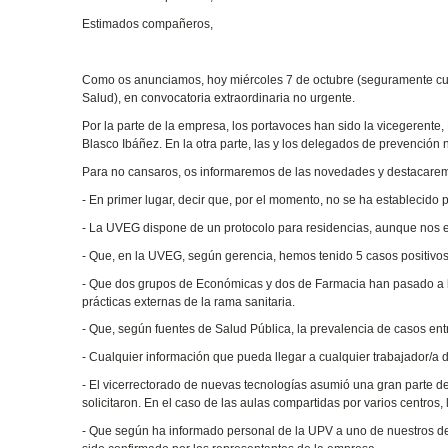
Estimados compañeros,
Como os anunciamos, hoy miércoles 7 de octubre (seguramente cuan
Salud), en convocatoria extraordinaria no urgente.
Por la parte de la empresa, los portavoces han sido la vicegerente
Blasco Ibáñez. En la otra parte, las y los delegados de prevención
Para no cansaros, os informaremos de las novedades y destacarem
- En primer lugar, decir que, por el momento, no se ha establecido
- La UVEG dispone de un protocolo para residencias, aunque nos en
- Que, en la UVEG, según gerencia, hemos tenido 5 casos positivos 
- Que dos grupos de Económicas y dos de Farmacia han pasado a la
prácticas externas de la rama sanitaria.
- Que, según fuentes de Salud Pública, la prevalencia de casos en
- Cualquier información que pueda llegar a cualquier trabajador/a
- El vicerrectorado de nuevas tecnologías asumió una gran parte de
solicitaron. En el caso de las aulas compartidas por varios centro
- Que según ha informado personal de la UPV a uno de nuestros d