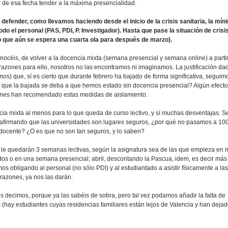
ir de esa fecha tender a la máxima presencialidad.
ender, como llevamos haciendo desde el inicio de la crisis sanitaria, la mín
o el personal (PAS, PDI, P. Investigador). Hasta que pase la situación de crisi
 que aún se espera una cuarta ola para después de marzo).
onocéis, de volver a la docencia mixta (semana presencial y semana online) a partir
azones para ello, nosotros no las encontramos ni imaginamos. La justificación da
mos) que, sí es cierto que durante febrero ha bajado de forma significativa, seguim
r que la bajada se deba a que hemos estado sin docencia presencial? Algún efect
ienes han recomendado estas medidas de aislamiento.
a mixta al menos para lo que queda de curso lectivo, y sí muchas desventajas. S
án afirmando que las universidades son lugares seguros, ¿por qué no pasamos a 1
docente? ¿O es que no son tan seguros, y lo saben?
, le quedarán 3 semanas lectivas, según la asignatura sea de las que empieza en 
 dos o en una semana presencial; abril, descontando la Pascua, idem, es decir más
bligando al personal (no sólo PDI) y al estudiantado a asistir físicamente a las
azones, ya nos las darán.
 os decimos, porque ya las sabéis de sobra, pero tal vez podamos añadir la falta de
(hay estudiantes cuyas residencias familiares están lejos de Valencia y han deja