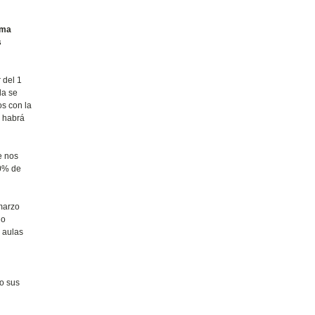
ima
s
 del 1
da se
os con la
o habrá
e nos
00% de
marzo
 o
 aulas
do sus