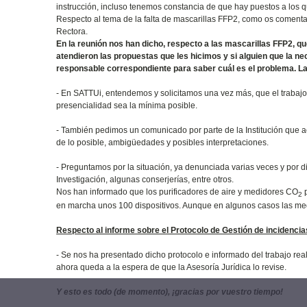
instrucción, incluso tenemos constancia de que hay puestos a los q
Respecto al tema de la falta de mascarillas FFP2, como os comenta
Rectora.
En la reunión nos han dicho, respecto a las mascarillas FFP2, qu
atendieron las propuestas que les hicimos y si alguien que la n
responsable correspondiente para saber cuál es el problema. La
- En SATTUi, entendemos y solicitamos una vez más, que el trabajo a
presencialidad sea la mínima posible.
- También pedimos un comunicado por parte de la Institución que acl
de lo posible, ambigüedades y posibles interpretaciones.
- Preguntamos por la situación, ya denunciada varias veces y por di
Investigación, algunas conserjerías, entre otros.
Nos han informado que los purificadores de aire y medidores CO
p
2
en marcha unos 100 dispositivos. Aunque en algunos casos las medi
Respecto al informe sobre el Protocolo de Gestión de incidenci
- Se nos ha presentado dicho protocolo e informado del trabajo rea
ahora queda a la espera de que la Asesoría Jurídica lo revise.
Y esto es todo (de momento), ¡gracias por vuestro tiempo!