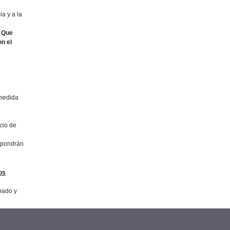
a y a la
. Que
n el
 medida
cio de
e pondrán
os
bado y