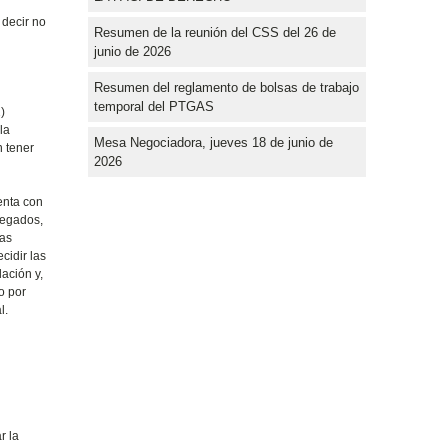
 decir no
Resumen de la reunión del CSS del 26 de
junio de 2026
Resumen del reglamento de bolsas de trabajo
temporal del PTGAS
)
la
Mesa Negociadora, jueves 18 de junio de
n tener
2026
enta con
legados,
las
cidir las
ación y,
o por
l.
r la