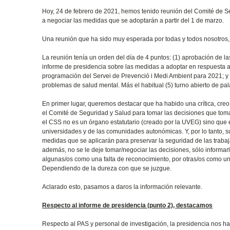
Hoy, 24 de febrero de 2021, hemos tenido reunión del Comité de Seg
a negociar las medidas que se adoptarán a partir del 1 de marzo.
Una reunión que ha sido muy esperada por todas y todos nosotros
La reunión tenía un orden del día de 4 puntos: (1) aprobación de la
informe de presidencia sobre las medidas a adoptar en respuesta a l
programación del Servei de Prevenció i Medi Ambient para 2021; y 
problemas de salud mental. Más el habitual (5) turno abierto de pal
En primer lugar, queremos destacar que ha habido una crítica, cre
el Comité de Seguridad y Salud para tomar las decisiones que toma
el CSS no es un órgano estatutario (creado por la UVEG) sino que e
universidades y de las comunidades autonómicas. Y, por lo tanto, su
medidas que se aplicarán para preservar la seguridad de las trabaja
además, no se le deje tomar/negociar las decisiones, sólo informarl
algunas/os como una falta de reconocimiento, por otras/os como una 
Dependiendo de la dureza con que se juzgue.
Aclarado esto, pasamos a daros la información relevante.
Respecto al informe de presidencia (punto 2), destacamos
Respecto al PAS y personal de investigación, la presidencia nos ha 