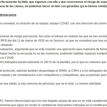
fectamente factible, que sigamos con ella y que reservemos el riesgo de expo
ncia de las clases, no podemos hacer on-line con garantías (ya lo hemos vivido)
, destacamos
omo novedad, la creación de un equipo, equipo COVID, con una dirección de correo
iones de riesgo psicosocial. Así como el retraso en realizar las que se han acord
 CRPS del día 11 de marzo de 2020 en un Servicio, ya que se considera que hay un
ño después.
valuación, argumenta que se está creando una aplicación para realizarla de forma
e haber hecho la encuesta no es tan numeroso, pudiendo habilitar espacios existen
a la COVID.
AS trabajaba presencialmente el 100 % de la plantilla, por lo que no creemos que
 el protocolo, además también desprestigia el SPMA, la CRPs y a los delegados de
 de respeto y de consideración a los compañeros y compañeras, que ya piensan que 
sea válida, si hay carencia de personal, que se le dote. Lo hemos solicitado
FP2. Hemos denunciado que nos han llegado quejas de que no se está cumpliendo
personal que sigue sin recibir la cantidad de mascarillas indicadas en la modificaci