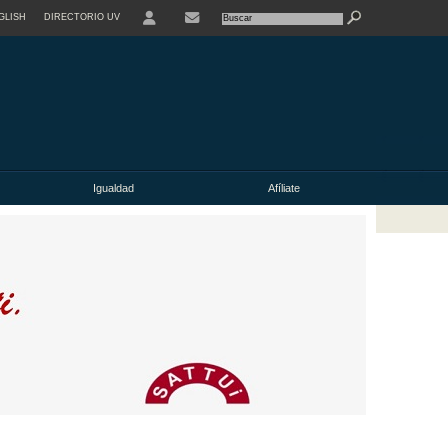
GLISH
DIRECTORIO UV
Igualdad
Afíliate