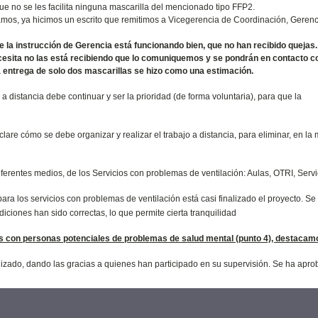
ue no se les facilita ninguna mascarilla del mencionado tipo FFP2.
mos, ya hicimos un escrito que remitimos a Vicegerencia de Coordinación, Gerenci
e la instrucción de Gerencia está funcionando bien, que no han recibido quejas
ecesita no las está recibiendo que lo comuniquemos y se pondrán en contacto co
 entrega de solo dos mascarillas se hizo como una estimación.
 distancia debe continuar y ser la prioridad (de forma voluntaria), para que la
are cómo se debe organizar y realizar el trabajo a distancia, para eliminar, en la
ferentes medios, de los Servicios con problemas de ventilación: Aulas, OTRI, Servi
ara los servicios con problemas de ventilación está casi finalizado el proyecto. S
ciones han sido correctas, lo que permite cierta tranquilidad
as con personas potenciales de problemas de salud mental (punto 4), destacam
lizado, dando las gracias a quienes han participado en su supervisión. Se ha apro