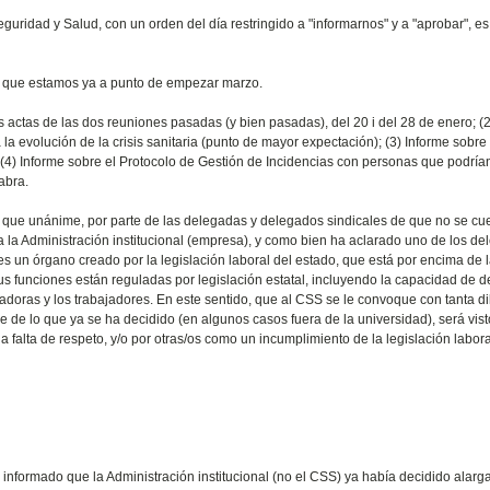
uridad y Salud, con un orden del día restringido a "informarnos" y a "aprobar", es
, que estamos ya a punto de empezar marzo.
s actas de las dos reuniones pasadas (y bien pasadas), del 20 i del 28 de enero; (2
a evolución de la crisis sanitaria (punto de mayor expectación); (3) Informe sobre 
(4) Informe sobre el Protocolo de Gestión de Incidencias con personas que podría
abra.
o que unánime, por parte de las delegadas y delegados sindicales de que no se cu
 la Administración institucional (empresa), y como bien ha aclarado uno de los de
s un órgano creado por la legislación laboral del estado, que está por encima de 
s funciones están reguladas por legislación estatal, incluyendo la capacidad de de
doras y los trabajadores. En este sentido, que al CSS se le convoque con tanta dil
e de lo que ya se ha decidido (en algunos casos fuera de la universidad), será vist
falta de respeto, y/o por otras/os como un incumplimiento de la legislación labora
informado que la Administración institucional (no el CSS) ya había decidido alarga