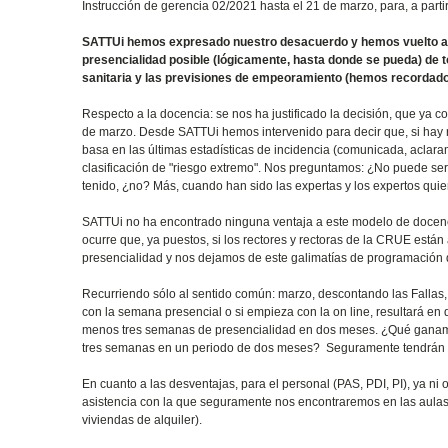
Instrucción de gerencia 02/2021 hasta el 21 de marzo, para, a part
SATTUi hemos expresado nuestro desacuerdo y hemos vuelto a def
presencialidad posible (lógicamente, hasta donde se pueda) de tod
sanitaria y las previsiones de empeoramiento (hemos recordado
Respecto a la docencia: se nos ha justificado la decisión, que ya c
de marzo. Desde SATTUi hemos intervenido para decir que, si hay r
basa en las últimas estadísticas de incidencia (comunicada, aclara
clasificación de "riesgo extremo". Nos preguntamos: ¿No puede se
tenido, ¿no? Más, cuando han sido las expertas y los expertos qu
SATTUi no ha encontrado ninguna ventaja a este modelo de docenci
ocurre que, ya puestos, si los rectores y rectoras de la CRUE est
presencialidad y nos dejamos de este galimatías de programación 
Recurriendo sólo al sentido común: marzo, descontando las Fallas
con la semana presencial o si empieza con la on line, resultará en
menos tres semanas de presencialidad en dos meses. ¿Qué ganamos o
tres semanas en un periodo de dos meses? Seguramente tendrán r
En cuanto a las desventajas, para el personal (PAS, PDI, PI), ya ni
asistencia con la que seguramente nos encontraremos en las aulas 
viviendas de alquiler).