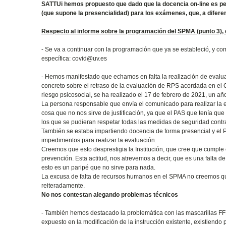
SATTUi hemos propuesto que dado que la docencia on-line es per
(que supone la presencialidad) para los exámenes, que, a difere
Respecto al informe sobre la programación del SPMA (punto 3)
- Se va a continuar con la programación que ya se estableció, y c
específica: covid@uv.es
- Hemos manifestado que echamos en falta la realización de evaluac
concreto sobre el retraso de la evaluación de RPS acordada en el
riesgo psicosocial, se ha realizado el 17 de febrero de 2021, un a
La persona responsable que envía el comunicado para realizar la e
cosa que no nos sirve de justificación, ya que el PAS que tenía qu
los que se pudieran respetar todas las medidas de seguridad contr
También se estaba impartiendo docencia de forma presencial y el P
impedimentos para realizar la evaluación.
Creemos que esto desprestigia la Institución, que cree que cumple
prevención. Esta actitud, nos atrevemos a decir, que es una falta
esto es un paripé que no sirve para nada.
La excusa de falta de recursos humanos en el SPMA no creemos que 
reiteradamente.
No nos contestan alegando problemas técnicos
- También hemos destacado la problemática con las mascarillas F
expuesto en la modificación de la instrucción existente, existiendo 