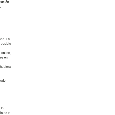
sición
.
ado. En
 posible
 online,
tes en
 hubiera
todo
 lo
ón de la