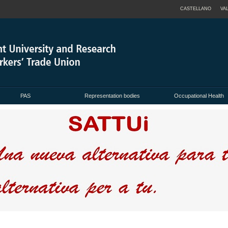
CASTELLANO
VA
PAS
Representation bodies
Occupational Health