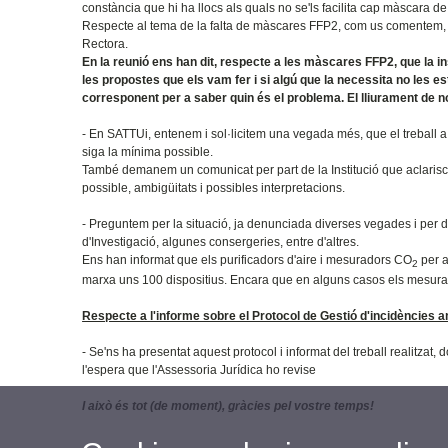
constància que hi ha llocs als quals no se'ls facilita cap màscara de
Respecte al tema de la falta de màscares FFP2, com us comentem, j
Rectora.
En la reunió ens han dit, respecte a les màscares FFP2, que la 
les propostes que els vam fer i si algú que la necessita no les
corresponent per a saber quin és el problema. El lliurament de
- En SATTUi, entenem i sol·licitem una vegada més, que el treball a d
siga la mínima possible.
També demanem un comunicat per part de la Institució que aclarisca c
possible, ambigüitats i possibles interpretacions.
- Preguntem per la situació, ja denunciada diverses vegades i per d
d'Investigació, algunes consergeries, entre d'altres.
Ens han informat que els purificadors d'aire i mesuradors CO
per a
2
marxa uns 100 dispositius. Encara que en alguns casos els mesuramen
Respecte a l'informe sobre el Protocol de Gestió d'incidències
- Se'ns ha presentat aquest protocol i informat del treball realitzat,
l'espera que l'Assessoria Jurídica ho revise
I això és tot (de moment), gràcies pel vostre temps!