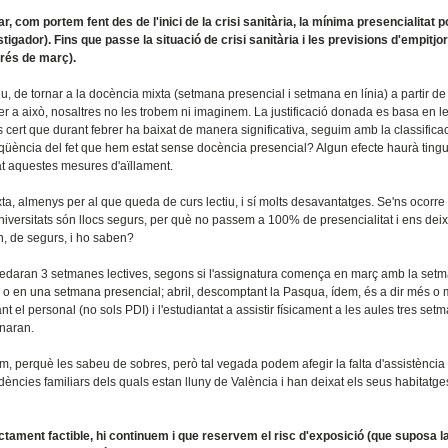
com portem fent des de l'inici de la crisi sanitària, la mínima presencialitat p
stigador). Fins que passe la situació de crisi sanitària i les previsions d'empitj
rés de març).
eu, de tornar a la docència mixta (setmana presencial i setmana en línia) a partir de 
er a això, nosaltres no les trobem ni imaginem. La justificació donada es basa en l
s cert que durant febrer ha baixat de manera significativa, seguim amb la classifica
qüència del fet que hem estat sense docència presencial? Algun efecte haurà tingu
at aquestes mesures d'aïllament.
, almenys per al que queda de curs lectiu, i sí molts desavantatges. Se'ns ocorre 
 universitats són llocs segurs, per què no passem a 100% de presencialitat i ens de
, de segurs, i ho saben?
quedaran 3 setmanes lectives, segons si l'assignatura comença en març amb la set
s o en una setmana presencial; abril, descomptant la Pasqua, ídem, és a dir més o
el personal (no sols PDI) i l'estudiantat a assistir físicament a les aules tres set
naran.
iem, perquè les sabeu de sobres, però tal vegada podem afegir la falta d'assistència
dències familiars dels quals estan lluny de València i han deixat els seus habitatge
tament factible, hi continuem i que reservem el risc d'exposició (que suposa l