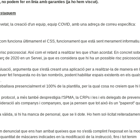
, no podem fer en línia amb garanties (ja ho hem viscut).
destaquem
ovetat, la creació d'un equip, equip COVID, amb una adreça de correu específica:
e com funciona últimament el CSS, funcionament que està sent merament informatiu
isc psicosocial. Així com el retard a realitzar les que s'han acordat. En concret sob
ç de 2020 en un Servei, ja que es considera que hi ha un possible risc psicosocia
luació, argumenta que s'està creant una aplicació per a realitzar-la de manera en l
aver fet l'enquesta no és tan nombrós, podent habilitar espais existents en els qual
.
eballava presencialment el 100% de la plantilla, per la qual cosa no creiem que h
l protocol, a més també desprestigia l'SPMA, la CRPs i les i els delegats de prevenc
onsideració als companys i companyes, que ja pensen que tot això és un "paperot" q
àlida, si hi ha manca de personal, que se li dote. Ho hem sol·licitat reiteradamen
enunciat que ens han arribat queixes que no s'està complint l'exposat en la mod
quantitat de màscares indicades en la modificació de la instrucció, fins i tot tenim