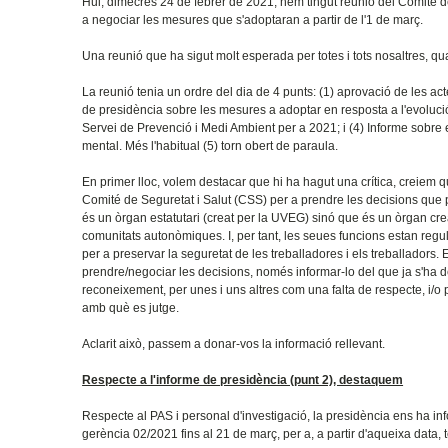
Hui, dimecres 24 de febrer de 2021, hem tingut reunió del Comité de S
a negociar les mesures que s'adoptaran a partir de l'1 de març.
Una reunió que ha sigut molt esperada per totes i tots nosaltres, 
La reunió tenia un ordre del dia de 4 punts: (1) aprovació de les ac
de presidència sobre les mesures a adoptar en resposta a l'evolució 
Servei de Prevenció i Medi Ambient per a 2021; i (4) Informe sobre
mental. Més l'habitual (5) torn obert de paraula.
En primer lloc, volem destacar que hi ha hagut una crítica, creiem
Comité de Seguretat i Salut (CSS) per a prendre les decisions que p
és un òrgan estatutari (creat per la UVEG) sinó que és un òrgan creat
comunitats autonòmiques. I, per tant, les seues funcions estan regul
per a preservar la seguretat de les treballadores i els treballadors.
prendre/negociar les decisions, només informar-lo del que ja s'ha de
reconeixement, per unes i uns altres com una falta de respecte, i/o
amb què es jutge.
Aclarit això, passem a donar-vos la informació rellevant.
Respecte a l'informe de presidència (punt 2), destaquem
Respecte al PAS i personal d'investigació, la presidència ens ha info
gerència 02/2021 fins al 21 de març, per a, a partir d'aqueixa data, 