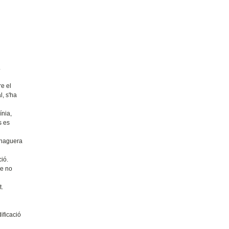
.
re el
l, s'ha
ínia,
s es
i haguera
ió.
ue no
t.
ificació