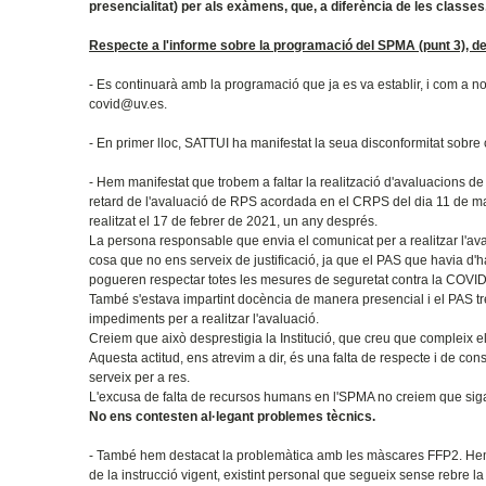
presencialitat) per als exàmens, que, a diferència de les classes
Respecte a l'informe sobre la programació del SPMA (punt 3), 
- Es continuarà amb la programació que ja es va establir, i com a n
covid@uv.es.
- En primer lloc, SATTUI ha manifestat la seua disconformitat sobr
- Hem manifestat que trobem a faltar la realització d'avaluacions de r
retard de l'avaluació de RPS acordada en el CRPS del dia 11 de mar
realitzat el 17 de febrer de 2021, un any després.
La persona responsable que envia el comunicat per a realitzar l'ava
cosa que no ens serveix de justificació, ja que el PAS que havia d'h
pogueren respectar totes les mesures de seguretat contra la COVID
També s'estava impartint docència de manera presencial i el PAS tr
impediments per a realitzar l'avaluació.
Creiem que això desprestigia la Institució, que creu que compleix e
Aquesta actitud, ens atrevim a dir, és una falta de respecte i de c
serveix per a res.
L'excusa de falta de recursos humans en l'SPMA no creiem que siga v
No ens contesten al·legant problemes tècnics.
- També hem destacat la problemàtica amb les màscares FFP2. Hem d
de la instrucció vigent, existint personal que segueix sense rebre la 