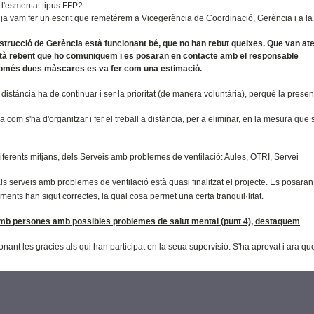
 l'esmentat tipus FFP2.
a vam fer un escrit que remetérem a Vicegerència de Coordinació, Gerència i a la
instrucció de Gerència està funcionant bé, que no han rebut queixes. Que van at
 està rebent que ho comuniquem i es posaran en contacte amb el responsable
 només dues màscares es va fer com una estimació.
istància ha de continuar i ser la prioritat (de manera voluntària), perquè la presenc
om s'ha d'organitzar i fer el treball a distància, per a eliminar, en la mesura que 
iferents mitjans, dels Serveis amb problemes de ventilació: Aules, OTRI, Servei
ls serveis amb problemes de ventilació està quasi finalitzat el projecte. Es posaran
ts han sigut correctes, la qual cosa permet una certa tranquil·litat.
 amb persones amb possibles problemes de salut mental (punt 4), destaquem
 donant les gràcies als qui han participat en la seua supervisió. S'ha aprovat i ara q