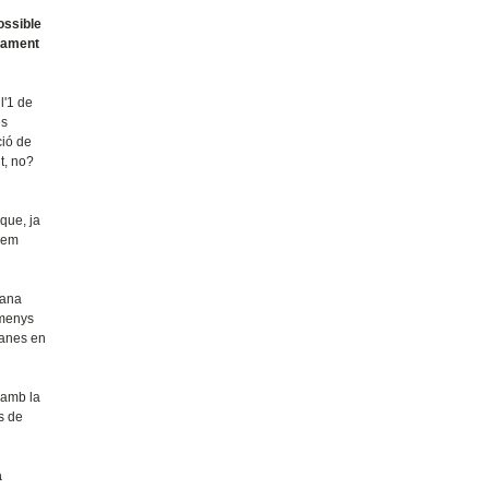
ossible
orament
l'1 de
es
ció de
t, no?
que, ja
ixem
mana
 menys
manes en
 amb la
s de
a