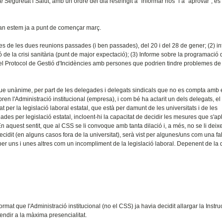
eguretat i Salut, amb un ordre del dia restringit a "informar nos" i a "aprovar", és 
quan estem ja a punt de començar març.
tes de les dues reunions passades (i ben passades), del 20 i del 28 de gener; (2) i
de la crisi sanitària (punt de major expectació); (3) Informe sobre la programació 
 el Protocol de Gestió d'Incidències amb persones que podrien tindre problemes de 
 que unànime, per part de les delegades i delegats sindicals que no es compta amb 
ren l'Administració institucional (empresa), i com bé ha aclarit un dels delegats, e
 per la legislació laboral estatal, que està per damunt de les universitats i de les
ades per legislació estatal, incloent-hi la capacitat de decidir les mesures que s'ap
 En aquest sentit, que al CSS se li convoque amb tanta dilació i, a més, no se li deix
cidit (en alguns casos fora de la universitat), serà vist per algunes/uns com una fa
 per uns i unes altres com un incompliment de la legislació laboral. Depenent de la
rmat que l'Administració institucional (no el CSS) ja havia decidit allargar la Instru
tendir a la màxima presencialitat.