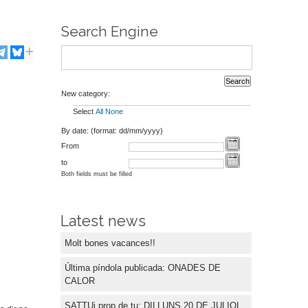
Search Engine
New category:
Select
All
None
By date: (format: dd/mm/yyyy)
From
to
Both fields must be filled
Latest news
Molt bones vacances!!
Última píndola publicada: ONADES DE
CALOR
SATTUi prop de tu: DILLUNS 20 DE JULIOL