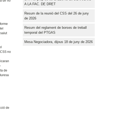
a dir no
A LA FAC. DE DRET
Resum de la reunió del CSS del 26 de juny
de 2026
nforme
Resum del reglament de borses de treball
del
temporal del PTGAS
salut
Mesa Negociadora, dijous 18 de juny de 2026
el
l CSS no
licaran
e
lta de
 duresa
cció de