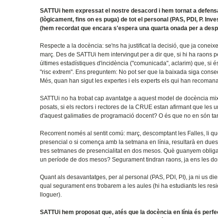
SATTUi hem expressat el nostre desacord i hem tornat a defensar, 
(lògicament, fins on es puga) de tot el personal (PAS, PDI, P. Inve
(hem recordat que encara s'espera una quarta onada per a desp
Respecte a la docència: se'ns ha justificat la decisió, que ja coneix
març. Des de SATTUi hem intervingut per a dir que, si hi ha raons p
últimes estadístiques d'incidència ("comunicada", aclarim) que, si é
"risc extrem". Ens preguntem: No pot ser que la baixada siga conse
Més, quan han sigut les expertes i els experts els qui han recoman
SATTUi no ha trobat cap avantatge a aquest model de docència mixta
posats, si els rectors i rectores de la CRUE estan afirmant que les
d'aquest galimaties de programació docent? O és que no en són tan
Recorrent només al sentit comú: març, descomptant les Falles, li 
presencial o si comença amb la setmana en línia, resultarà en due
tres setmanes de presencialitat en dos mesos. Què guanyem obligant 
un període de dos mesos? Segurament tindran raons, ja ens les do
Quant als desavantatges, per al personal (PAS, PDI, PI), ja ni us d
qual segurament ens trobarem a les aules (hi ha estudiants les resi
lloguer).
SATTUi hem proposat que, atés que la docència en línia és perfec