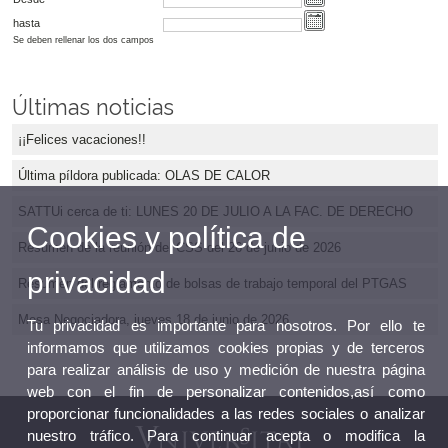
hasta
Se deben rellenar los dos campos
Últimas noticias
¡¡Felices vacaciones!!
Última píldora publicada: OLAS DE CALOR
SATTUi cerca de ti: LUNES 20 DE JULIO A LA FAC. DE DERECHO
Cookies y política de
Resumen de la reunión del CSS del 26 de junio de 2026
privacidad
Resumen del reglamento de bolsas de trabajo temporal del PTGAS
Mesa Negociadora, jueves 18 de junio de 2026
Tu privacidad es importante para nosotros. Por ello te
informamos que utilizamos cookies propias y de terceros
para realizar análisis de uso y medición de nuestra página
web con el fin de personalizar contenidos,así como
proporcionar funcionalidades a las redes sociales o analizar
nuestro tráfico. Para continuar acepta o modifica la