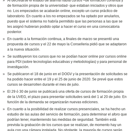
Al decretarse el estado de alarma había cursos –de formación continua y
de formación propia de la universidad- que estaban iniciados y otros que
no. Los empezados se acabarán online, excepto un curso práctico de
laboratorio. En cuanto a los no empezados se ha optado por anularlos,
puesto que el sistema no habría permitido que las personas a las que se
les asignó hubieran podido optar a hacer el curso en una convocatoria
posterior.
En cuanto a la formación continua, a finales de marzo se presentó una
propuesta de cursos y el 22 de mayo la Conselleria pidió que se adaptaron
a la nueva situación.
Se sustituyeron los cursos que no se podían hacer online por cursos online
para PDI (sobre tecnologías educativas y metodologías) y para personal de
investigación.
Se publicaron el 18 de junio en el DOGV y la presentación de solicitudes se
ha podido hacer entre el 19 y el 25 de junio de 2020. Se prevé que estos
cursos se desarrollen durante el mes de julio.
El 29 ó 30 de junio se publicará una oferta de cursos de formación propia
de la UVEG, el plazo para presentar solicitudes será del 1 al 20 de julio. En
función de la demanda se organizarán nuevas ediciones.
En cuanto a la posibilidad de realizar cursos presenciales, se ha hecho un
estudio de las aulas del servicio de formación, para determinar el aforo que
podrían tener, manteniendo las medidas de seguridad. También está
prevista la grabación de los cursos que se realizan, de momento hay un
aula con una cámara instalada. No obstante, la mayoría de cursos serán