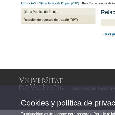
Inicio
>
PAS
>
Oferta Pública de Empleo (OPE)
> Relación de puestos de tr
Relac
Oferta Pública de Empleo
Relación de puestos de trabajo (RPT)
RPT (R
Sección Sindical de S
Cookies y política de priva
© 2026 UV. - Av. Blasco Ibáñez, 21 46010 Valencia. Teléfono: (+34) 96 386 49 5
Tu privacidad es importante para nosotros. Por ello te i