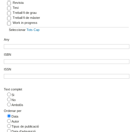
Revista
Tesi
Treball fi de grau
Treball fi de màster
Work in progress
Seleccionar
Tots
Cap
Any
ISBN
ISSN
Text complet
Si
No
Ambdós
Ordenar per
Data
Autor
Tipus de publicació
Data d'adquisició