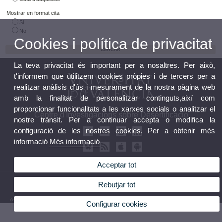
Mostrar en format cita
Si
No
Cookies i política de privacitat
La teva privacitat és important per a nosaltres. Per això,
t'informem que utilitzem cookies pròpies i de tercers per a
realitzar anàlisis d'ús i mesurament de la nostra pàgina web
amb la finalitat de personalitzar continguts,així com
proporcionar funcionalitats a les xarxes socials o analitzar el
Centre d'Investigacions sobre Desertificació
nostre trànsit. Per a continuar accepta o modifica la
configuració de les nostres cookies. Per a obtenir més
informació
Més informació
Acceptar tot
© 2026 UV. - Crta. Moncada-Nàquera, Km 4,5. 46113 Moncada (València) Telèfon: 96
Rebutjar tot
3424162
Avís legal
|
Accessibilitat
|
Política privacitat
|
Cookies
|
Transparència
|
Bùstia de Contacte
Configurar cookies