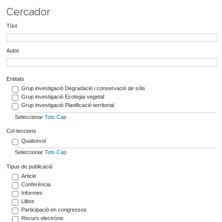
Cercador
Títol
Autor
Entitats
Grup investigació Degradació i conservació de sòls
Grup investigació Ecologia vegetal
Grup investigació Planificació territorial
Seleccionar
Tots
Cap
Col·leccions
Qualsevol
Seleccionar
Tots
Cap
Tipus de publicació
Article
Conferència
Informes
Llibre
Participació en congressos
Recurs electrònic