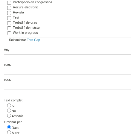
Participació en congressos
Recurs electrònic
Revista
Tesi
Treball fi de grau
Treball fi de màster
Work in progress
Seleccionar
Tots
Cap
Any
ISBN
ISSN
Text complet
Si
No
Ambdós
Ordenar per
Data
Autor