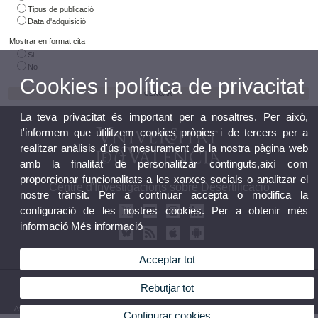
Tipus de publicació
Data d'adquisició
Mostrar en format cita
Si
No
Cookies i política de privacitat
La teva privacitat és important per a nosaltres. Per això,
t'informem que utilitzem cookies pròpies i de tercers per a
realitzar anàlisis d'ús i mesurament de la nostra pàgina web
amb la finalitat de personalitzar continguts,així com
proporcionar funcionalitats a les xarxes socials o analitzar el
Centre d'Investigacions sobre Desertificació
nostre trànsit. Per a continuar accepta o modifica la
configuració de les nostres cookies. Per a obtenir més
informació
Més informació
Acceptar tot
© 2026 UV. - Crta. Moncada-Nàquera, Km 4,5. 46113 Moncada (València) Telèfon: 96
Rebutjar tot
3424162
Avís legal
|
Accessibilitat
|
Política privacitat
|
Cookies
|
Transparència
|
Bùstia de Contacte
Configurar cookies