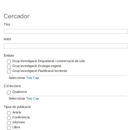
Cercador
Títol
Autor
Entitats
Grup investigació Degradació i conservació de sòls
Grup investigació Ecologia vegetal
Grup investigació Planificació territorial
Seleccionar
Tots
Cap
Col·leccions
Qualsevol
Seleccionar
Tots
Cap
Tipus de publicació
Article
Conferència
Informes
Llibre