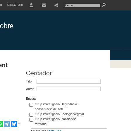
SH
DIRECTORI
USER
ent
Cercador
Títol
Autor
Entitats
Grup investigació Degradació i
conservació de sòls
Grup investigació Ecologia vegetal
Grup investigació Planificació
territorial
Seleccionar
Tots
Cap