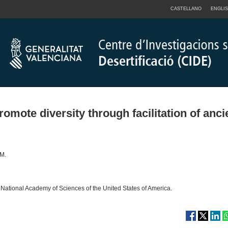
CASTELLANO
ENGLI
omote diversity through facilitation of anci
 M.
 National Academy of Sciences of the United States of America.