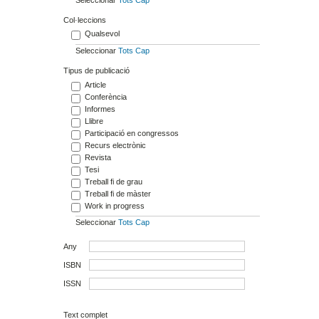
Col·leccions
Qualsevol
Seleccionar
Tots
Cap
Tipus de publicació
Article
Conferència
Informes
Llibre
Participació en congressos
Recurs electrònic
Revista
Tesi
Treball fi de grau
Treball fi de màster
Work in progress
Seleccionar
Tots
Cap
Any
ISBN
ISSN
Text complet