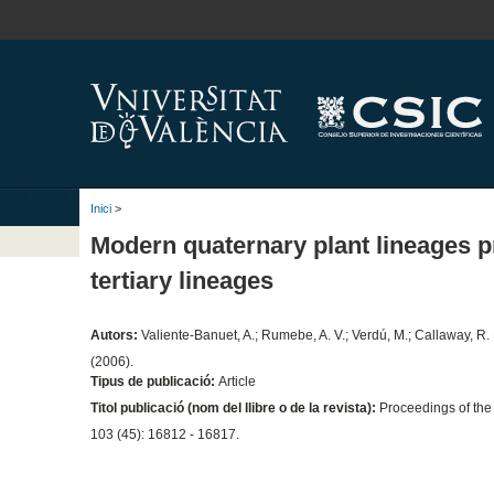
Inici
>
Modern quaternary plant lineages pr
tertiary lineages
Autors:
Valiente-Banuet, A.; Rumebe, A. V.; Verdú, M.; Callaway, R.
(2006).
Tipus de publicació:
Article
Titol publicació (nom del llibre o de la revista):
Proceedings of the
103 (45): 16812 - 16817.