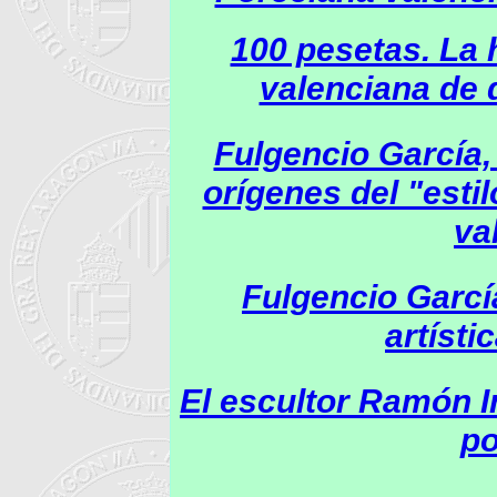
100 pesetas. La h
valenciana de 
Fulgencio García,
orígenes del "esti
va
Fulgencio Garcí
artísti
El escultor Ramón I
po