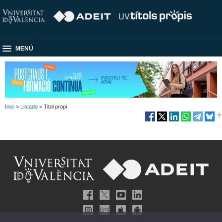
MENÚ
Inici
>
Listado
> Titol propi