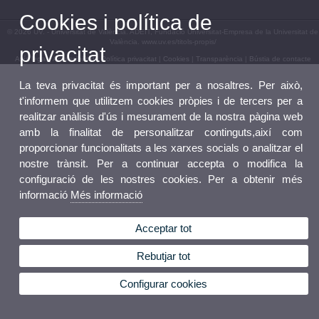
Cookies i política de
© 2026 UV. - Universitat de València. ADEIT, Fundació Universitat-Empresa de la Universitat de
València. www.uv.es/titols-propis/
privacitat
Avís legal
|
Accessibilitat
|
Política privacitat
|
Cookies
|
Transparència
|
Bústia de contacte
La teva privacitat és important per a nosaltres. Per això,
t'informem que utilitzem cookies pròpies i de tercers per a
realitzar anàlisis d'ús i mesurament de la nostra pàgina web
amb la finalitat de personalitzar continguts,així com
proporcionar funcionalitats a les xarxes socials o analitzar el
nostre trànsit. Per a continuar accepta o modifica la
configuració de les nostres cookies. Per a obtenir més
informació
Més informació
Acceptar tot
Rebutjar tot
Configurar cookies